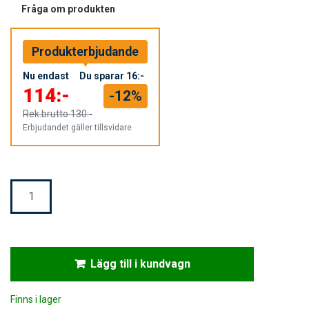
Fråga om produkten
Produkterbjudande
Nu endast
Du sparar
16:-
114:-
-12%
Rek.brutto
130:-
Erbjudandet gäller tillsvidare
Mängd
Lägg till i kundvagn
Finns i lager