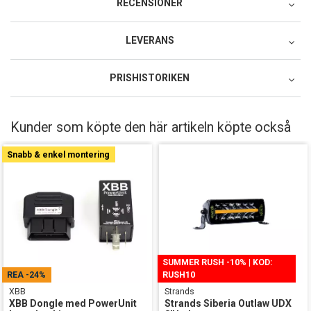
RECENSIONER
LEVERANS
Postnord MyPack Collect
PRISHISTORIKEN
49:-
Lägsta pris för denna produkt under de senaste 30 dagarna: 114.4
Postnord MyPack Home
SEK.
Kunder som köpte den här artikeln köpte också
99:-
Postnord Parcel (till företag)
Snabb & enkel montering
129:-
DHL Service Point
79:-
DHL Företagspaket / Hemleverans
199:-
SUMMER RUSH -10% | KOD:
REA
-24%
RUSH10
XBB
Strands
XBB Dongle med PowerUnit
Strands Siberia Outlaw UDX