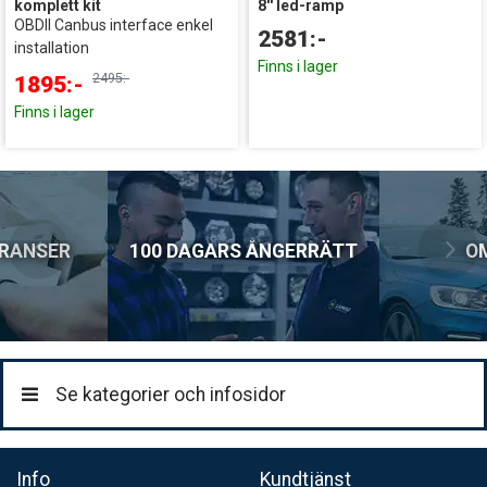
komplett kit
8'' led-ramp
OBDII Canbus interface enkel
2581:-
installation
Finns i lager
2495:-
1895:-
Finns i lager
ERANSER
100 DAGARS ÅNGERRÄTT
O
Se kategorier och infosidor
Info
Kundtjänst