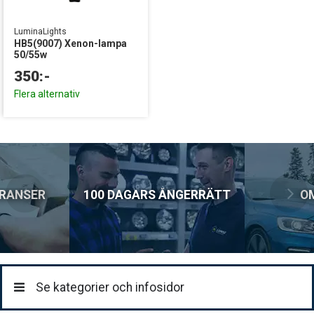
LuminaLights
HB5(9007) Xenon-lampa
50/55w
350:-
Flera alternativ
ERANSER
100 DAGARS ÅNGERRÄTT
O
Se kategorier och infosidor