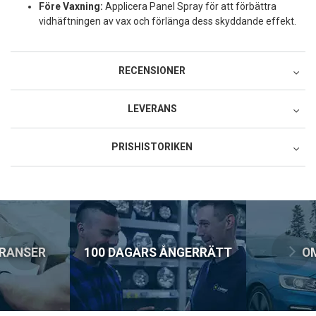
Före Vaxning:
Applicera Panel Spray för att förbättra
vidhäftningen av vax och förlänga dess skyddande effekt.
RECENSIONER
LEVERANS
Postnord MyPack Collect
PRISHISTORIKEN
79:-
Lägsta pris för denna produkt under de senaste 30 dagarna: 279
Postnord MyPack Home
SEK.
99:-
Postnord Parcel (till företag)
129:-
ERANSER
100 DAGARS ÅNGERRÄTT
O
DHL Service Point
79:-
DHL Företagspaket / Hemleverans