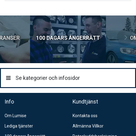
Lägsta pris för denna produkt under de senaste 30 dagarna: 139
Postnord MyPack Home
SEK.
99:-
Postnord Parcel (till företag)
129:-
ERANSER
100 DAGARS ÅNGERRÄTT
O
DHL Service Point
79:-
DHL Företagspaket / Hemleverans
199:-
Se kategorier och infosidor
Info
Kundtjänst
Om Lumise
Kontakta oss
Lediga tjänster
Allmänna Villkor