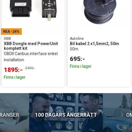
79:-
DHL Företagspaket / Hemleverans
199:-
REA
-24%
XBB
Autoline
XBB Dongle med PowerUnit
Bil kabel 2 x1,5mm2, 50m
komplett kit
50m
OBDII Canbus interface enkel
695:-
installation
Finns i lager
2495:-
1895:-
Finns i lager
ERANSER
100 DAGARS ÅNGERRÄTT
O