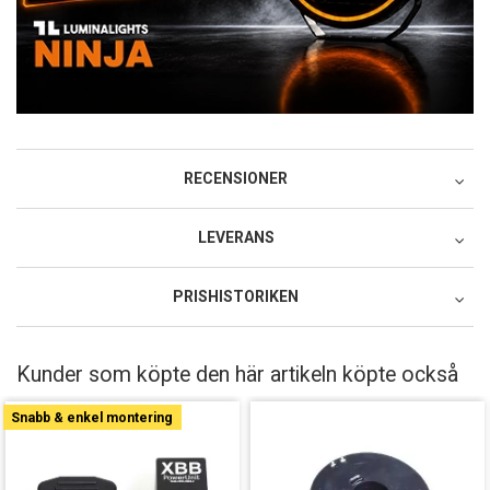
RECENSIONER
LEVERANS
Postnord MyPack Collect
PRISHISTORIKEN
79:-
Lägsta pris för denna produkt under de senaste 30 dagarna: 389
Postnord MyPack Home
SEK.
Kunder som köpte den här artikeln köpte också
99:-
Postnord Parcel (till företag)
Snabb & enkel montering
129:-
DHL Service Point