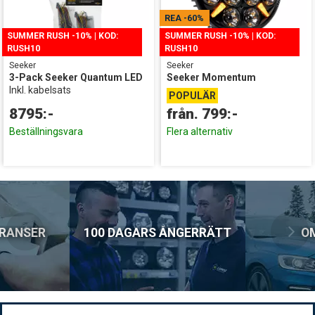
DHL Företagspaket / Hemleverans
REA
-60%
199:-
SUMMER RUSH -10% | KOD:
SUMMER RUSH -10% | KOD:
RUSH10
RUSH10
Seeker
Seeker
3-Pack Seeker Quantum LED
Seeker Momentum
Inkl. kabelsats
POPULÄR
8795:-
Beställningsvara
Flera alternativ
ERANSER
100 DAGARS ÅNGERRÄTT
O