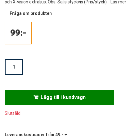
och X-vision extraljus. Obs. Säljs styckvis (Pris/styck)...
Läs mer
Fråga om produkten
99:-
Mängd
Lägg till i kundvagn
Slutsåld
Leveranskostnader från
49:-