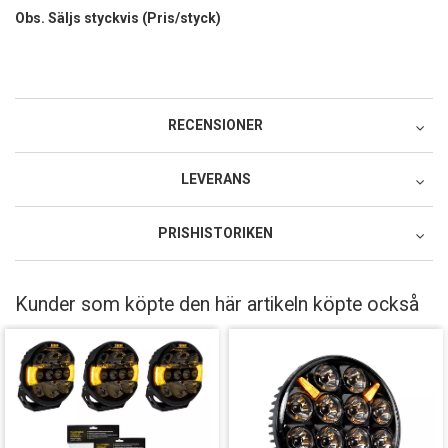
Obs. Säljs styckvis (Pris/styck)
RECENSIONER
LEVERANS
Postnord MyPack Collect
PRISHISTORIKEN
49:-
Lägsta pris för denna produkt under de senaste 30 dagarna: 99
Postnord MyPack Home
SEK.
Kunder som köpte den här artikeln köpte också
99:-
Postnord Parcel (till företag)
129:-
DHL Service Point
79:-