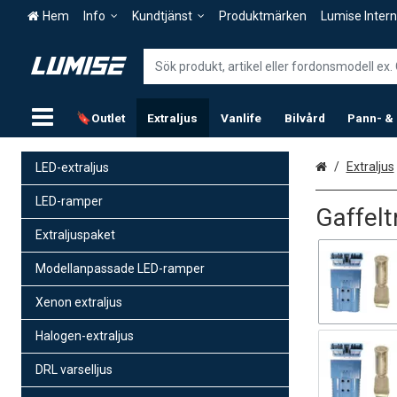
Hem
Info
Kundtjänst
Produktmärken
Lumise Intern
🔖Outlet
Extraljus
Vanlife
Bilvård
Pann- &
Hem
Extraljus
LED-extraljus
LED-ramper
Gaffel
Extraljuspaket
Modellanpassade LED-ramper
Xenon extraljus
Halogen-extraljus
DRL varselljus