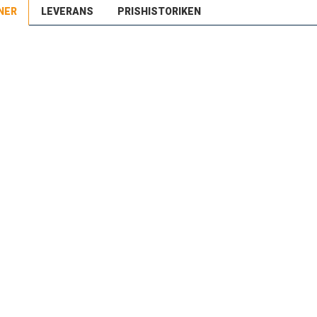
NER
LEVERANS
PRISHISTORIKEN
r denna produkt under de senaste 30 dagarna: 615 SEK.
stnord MyPack Collect
:-
stnord Parcel (till företag)
9:-