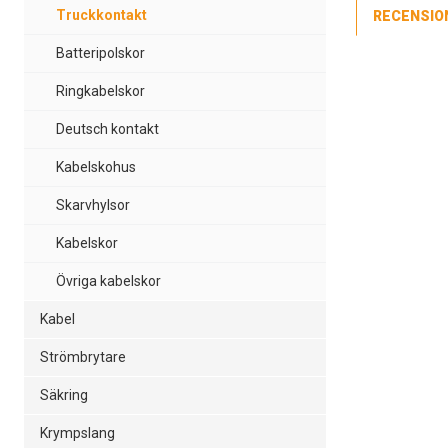
Truckkontakt
RECENSIO
Batteripolskor
Lägsta pris fö
Po
Ringkabelskor
79
Po
Deutsch kontakt
12
Kabelskohus
Skarvhylsor
Kabelskor
Övriga kabelskor
Kabel
Strömbrytare
Säkring
Krympslang