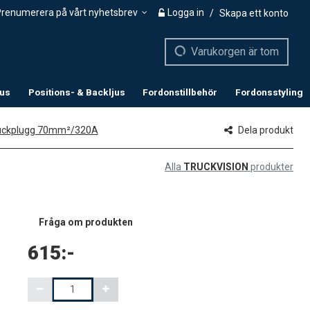
renumerera på vårt nyhetsbrev
Logga in
/
Skapa ett konto
Varukorgen är tom
jus
Positions- & Backljus
Fordonstillbehör
Fordonsstyling
ruckplugg 70mm²/320A
Dela produkt
Alla
TRUCKVISION
produkter
Fråga om produkten
615:-
Mängd