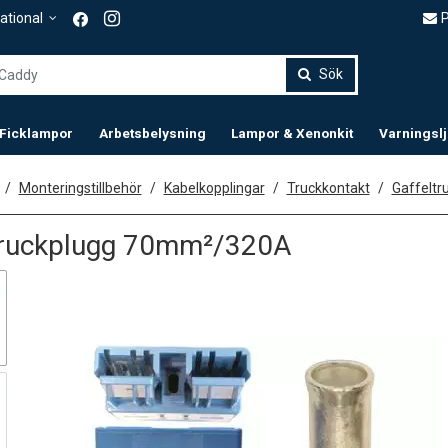
P
ational
Sök
 Ficklampor
Arbetsbelysning
Lampor & Xenonkit
Varningsl
Monteringstillbehör
Kabelkopplingar
Truckkontakt
Gaffelt
truckplugg 70mm²/320A