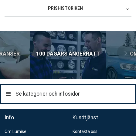
Postnord MyPack Collect
PRISHISTORIKEN
79:-
Lägsta pris för denna produkt under de senaste 30 dagarna: 149
Postnord MyPack Home
SEK.
99:-
Postnord Parcel (till företag)
129:-
ERANSER
100 DAGARS ÅNGERRÄTT
O
Se kategorier och infosidor
Info
Kundtjänst
Om Lumise
Kontakta oss