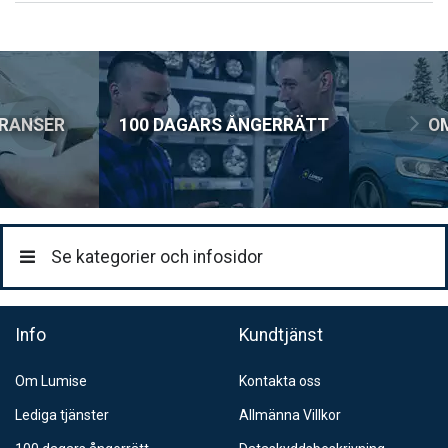
Lägsta pris för denna produkt under de senaste 30 dagarna: 159
Postnord MyPack Home
SEK.
99:-
Postnord Parcel (till företag)
129:-
ERANSER
100 DAGARS ÅNGERRÄTT
O
Se kategorier och infosidor
Info
Kundtjänst
Om Lumise
Kontakta oss
Lediga tjänster
Allmänna Villkor