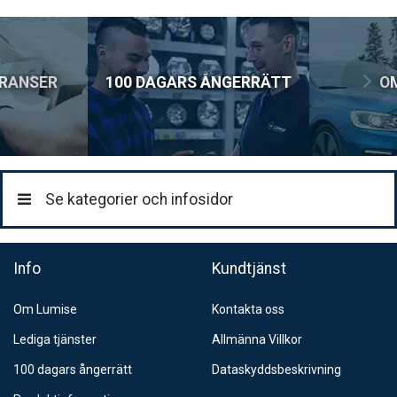
SEK.
99:-
Postnord Parcel (till företag)
129:-
ERANSER
100 DAGARS ÅNGERRÄTT
O
Se kategorier och infosidor
Info
Kundtjänst
Om Lumise
Kontakta oss
Lediga tjänster
Allmänna Villkor
100 dagars ångerrätt
Dataskyddsbeskrivning