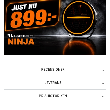
RECENSIONER
LEVERANS
Postnord MyPack Collect
PRISHISTORIKEN
49:-
Lägsta pris för denna produkt under de senaste 30 dagarna: 35
Postnord MyPack Home