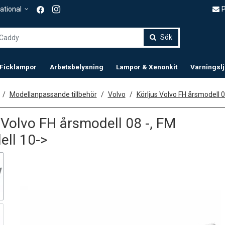
P
ational
Sök
 Ficklampor
Arbetsbelysning
Lampor & Xenonkit
Varningsl
Modellanpassande tillbehör
Volvo
Körljus Volvo FH årsmodell 
 Volvo FH årsmodell 08 -, FM
ell 10->