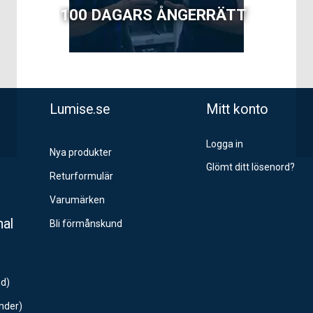
100 DAGARS ÅNGERRÄTT
Lumise.se
Mitt konto
Logga in
Nya produkter
Glömt ditt lösenord?
Returformulär
Varumärken
nal
Bli förmånskund
nd)
änder)