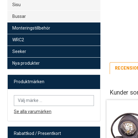
Sisu
Bussar
Monteringstillbehör
WRC2
Seeker
Nya produkter
RECENSIO
Produktmärken
Lägsta pris fö
Po
79
Kunder som
Po
12
Se alla varumärken
DH
19
Rabattkod / Presentkort