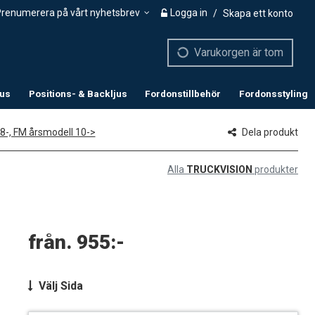
renumerera på vårt nyhetsbrev
Logga in
/
Skapa ett konto
Varukorgen är tom
jus
Positions- & Backljus
Fordonstillbehör
Fordonsstyling
08-, FM årsmodell 10->
Dela produkt
Alla
TRUCKVISION
produkter
Välj
Sida