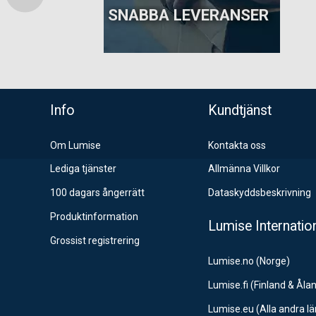
SNABBA LEVERANSER
ns topp
Info
Kundtjänst
Om Lumise
Kontakta oss
Lediga tjänster
Allmänna Villkor
100 dagars ångerrätt
Dataskyddsbeskrivning
Produktinformation
Lumise Internatio
Grossist registrering
Lumise.no (Norge)
Lumise.fi (Finland & Åla
Lumise.eu (Alla andra l