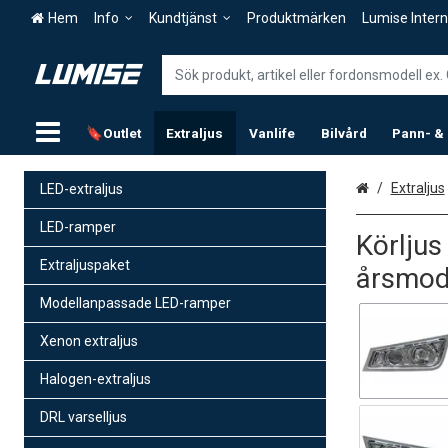
Hem
Info
Kundtjänst
Produktmärken
Lumise Intern
🔖Outlet
Extraljus
Vanlife
Bilvård
Pann- &
Hem
Extraljus
LED-extraljus
LED-ramper
Körljus
Extraljuspaket
årsmod
Modellanpassade LED-ramper
Xenon extraljus
Halogen-extraljus
DRL varselljus