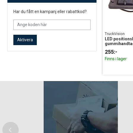
Har du fått en kampanj eller rabattkod?
TruckVision
LED positions
Aktivera
gummihandtag
255:-
Finns i lager