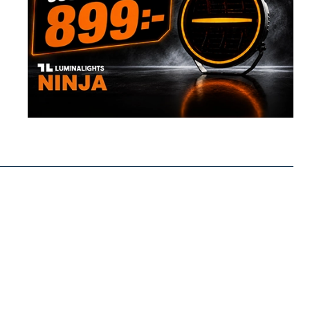
Postnord MyPack Home
99:-
DHL Service Point
79:-