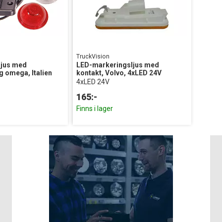
TruckVision
ljus med
LED-markeringsljus med
 omega, Italien
kontakt, Volvo, 4xLED 24V
4xLED 24V
165:-
Finns i lager