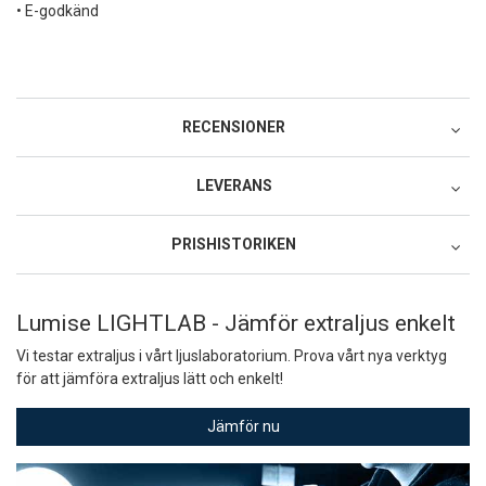
• E-godkänd
RECENSIONER
LEVERANS
Postnord MyPack Collect
PRISHISTORIKEN
49:-
Lägsta pris för denna produkt under de senaste 30 dagarna: 1995
Postnord MyPack Home
SEK.
Lumise LIGHTLAB - Jämför extraljus enkelt
99:-
Vi testar extraljus i vårt ljuslaboratorium. Prova vårt nya verktyg
Postnord Parcel (till företag)
för att jämföra extraljus lätt och enkelt!
129:-
DHL Service Point
Jämför nu
79:-