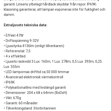
garanti. Linsens ytbelagt hårdlack skyddar från repor. IP69K-
klassning garanterar, att lampan exponeras inte för fuktighet och
damm.
Extraljusets tekniska data:
• Effekt 47W
• Driftsspänning 9-32V
• Ljusstyrka 4136lm (enligt tillverkaren)
• Referenstal: 7,5
• 4 x effektled
• Ljusets räckvidd 3 Lux: 160m; 1 Lux: 278m; 0,5 Lux: 393m; 0,25
Lux: 555m
• LED-lampornas drifttid ca.50 000 timmar
• Avancerad elektronisk värmekontroll
• IP69K
• Polykarbonatlins med livslängd garanti
• Dimensioner: 204 x 68 x 64mm (BxDxH)
• Vikt: 670g
• Garanti: 60 månader
• Tillverkningsland: Storbritannien