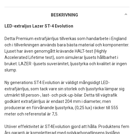
BESKRIVNING
LED-extraljus Lazer ST-4 Evolution
Detta Premium extrafjärrljus tillverkas som handarbete i England
och i tillverkningen används bara bästa material och komponenter.
Ljuset har även genomgått krävande HALT-test (Highly
Accelerated Lifetime test), som simulerar ljusets hållbarhet i
bruket. LAZER -ljusets suveränitet, ljusstyrka och kvalitet är ingen
slump.
Ny generations ST4 Evolution är väldigt mångsidigt LED-
extrafjärrljus, som tack vare sin storlek och ljusstyrka lämpar sig
utmärkt till person-, last- och pick-up-bilar. Detta till vägtrafik
godkänt extrafjärrljus är endast 204 mm i diameter, men
producerar en förvånande ljusstyrka, (0,25 lux) räcker till 555
meter och referenstal är 7,5.
Utöver effektivitet är ST4Evolution gjord att hålla. Produktens fem
års garanti är kompletterad med polykarbonatlinsens livslång