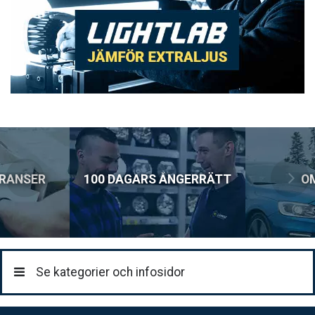
DHL Företagspaket / Hemleverans
199:-
ERANSER
100 DAGARS ÅNGERRÄTT
O
Se kategorier och infosidor