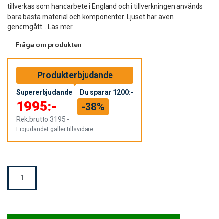
tillverkas som handarbete i England och i tillverkningen används
bara bästa material och komponenter. Ljuset har även
genomgått...
Läs mer
Fråga om produkten
Produkterbjudande
Supererbjudande
Du sparar
1200:-
1995:-
-38%
Rek.brutto
3195:-
Erbjudandet gäller tillsvidare
Mängd