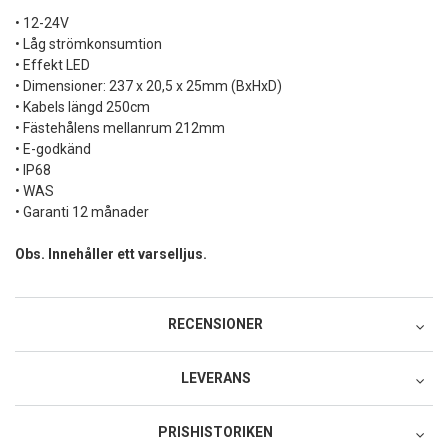
• 12-24V
• Låg strömkonsumtion
• Effekt LED
• Dimensioner: 237 x 20,5 x 25mm (BxHxD)
• Kabels längd 250cm
• Fästehålens mellanrum 212mm
• E-godkänd
• IP68
• WAS
• Garanti 12 månader
Obs. Innehåller ett varselljus.
RECENSIONER
LEVERANS
Postnord MyPack Collect
PRISHISTORIKEN
79:-