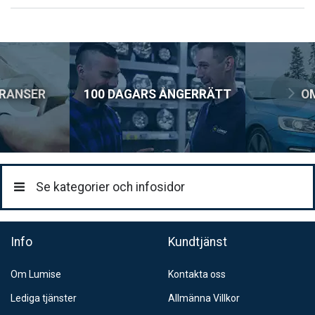
Lägsta pris för denna produkt under de senaste 30 dagarna: 399
Postnord MyPack Home
SEK.
99:-
Postnord Parcel (till företag)
129:-
ERANSER
100 DAGARS ÅNGERRÄTT
O
Se kategorier och infosidor
Info
Kundtjänst
Om Lumise
Kontakta oss
Lediga tjänster
Allmänna Villkor