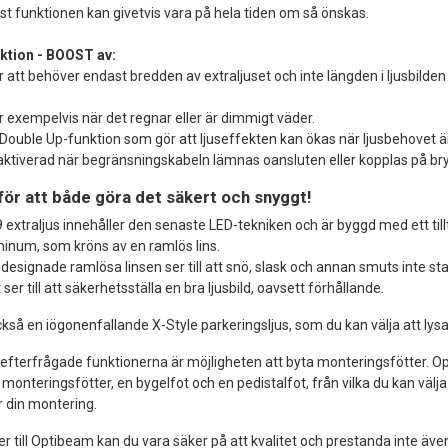
t funktionen kan givetvis vara på hela tiden om så önskas.
ktion - BOOST av:
r att behöver endast bredden av extraljuset och inte längden i ljusbilde
r exempelvis när det regnar eller är dimmigt väder.
 Double Up-funktion som gör att ljuseffekten kan ökas när ljusbehovet ä
aktiverad när begränsningskabeln lämnas oansluten eller kopplas på br
för att både göra det säkert och snyggt!
extraljus innehåller den senaste LED-tekniken och är byggd med ett till
uminum, som kröns av en ramlös lins.
 designade ramlösa linsen ser till att snö, slask och annan smuts inte st
t ser till att säkerhetsställa en bra ljusbild, oavsett förhållande.
så en iögonenfallande X-Style parkeringsljus, som du kan välja att lysa i
 efterfrågade funktionerna är möjligheten att byta monteringsfötter
 monteringsfötter, en bygelfot och en pedistalfot, från vilka du kan välj
r din montering.
 till Optibeam kan du vara säker på att kvalitet och prestanda inte äve