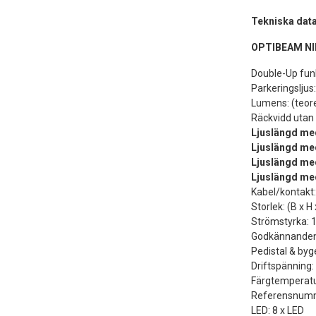
Tekniska data
OPTIBEAM NI
Double-Up funk
Parkeringsljus
Lumens: (teore
Räckvidd utan 
Ljuslängd me
Ljuslängd me
Ljuslängd me
Ljuslängd me
Kabel/kontakt:
Storlek: (B x 
Strömstyrka: 1
Godkännanden:
Pedistal & byg
Driftspänning:
Färgtemperatu
Referensnumm
LED: 8 x LED