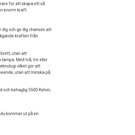
are för att skapa ett så
en enorm kraft.
dig och ge dig chansen att
digande kraften från
brett, utan att
lampa. Med två, tre eller
nologi vilket gör att
tseende, utan att minska på
d och behaglig 5500 Kelvin,
är du kommer ut på en