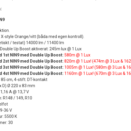
:
N9
tion.
: X-style Orange/vitt (båda med egen kontroll).
tiskt / testat) 14000 lm / 11400 lm
Double Up Boost aktiverat: 245m lux @ 1 Lux
d 1st NIN9 med Double Up Boost:
580m @ 1 Lux
d 2st NIN9 med Double Up Boost:
820m @ 1 Lux! (474m @ 3 Lux & 162
d 3st NIN9 med Double Up Boost:
1005m @ 1 Lux! (580m @ 3 Lux & 1
d 4st NIN9 med Double Up Boost:
1160m @ 1 Lux! (670m @ 3 Lux & 1
 85 cm, 4-stift. DT-kontakt
H x D) Ø 220 x 83 mm
1,16 A @ 13,7 V
 R148 / 149, R10
elfot
 9-36 V
r: 5500 K
er: 30