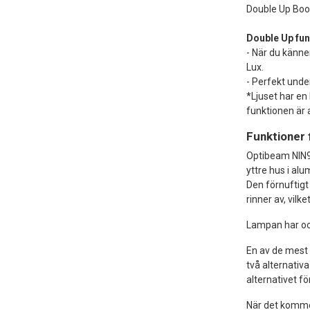
Double Up Boos
Double Up fun
- När du känne
Lux.
- Perfekt unde
*Ljuset har en
funktionen är 
Funktioner 
Optibeam NIN9 
yttre hus i al
Den förnuftigt
rinner av, vilke
Lampan har ock
En av de mest
två alternativa
alternativet fö
När det kommer