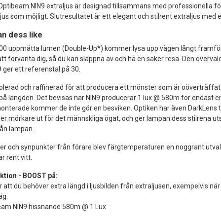
 Optibeam NIN9 extraljus är designad tillsammans med professionella för
jus som möjligt. Slutresultatet är ett elegant och stilrent extraljus med 
an dess like
400 uppmätta lumen (Double-Up*) kommer lysa upp vägen långt framför 
att förvänta dig, så du kan slappna av och ha en säker resa. Den överväl
ger ett referenstal på 30.
olerad och raffinerad för att producera ett mönster som är oöverträffat 
 längden. Det bevisas när NIN9 producerar 1 lux @ 580m för endast en 
onterade kommer de inte gör en besviken. Optiken har även DarkLens tek
ser mörkare ut för det männskliga ögat, och ger lampan dess stilrena u
rån lampan.
ster och synpunkter från förare blev färgtemperaturen en noggrant utval
r rent vitt.
ktion - BOOST på:
r att du behöver extra längd i ljusbilden från extraljusen, exempelvis n
äg.
beam NIN9 hissnande 580m @ 1 Lux