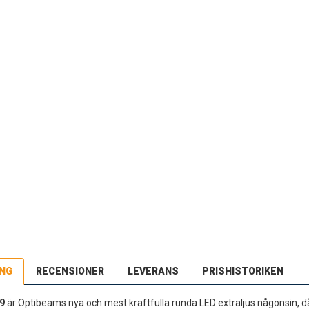
ING
RECENSIONER
LEVERANS
PRISHISTORIKEN
9
är Optibeams nya och mest kraftfulla runda LED extraljus någonsin, då 