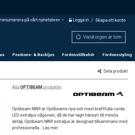
renumerera på vårt nyhetsbrev
Logga in
/
Skapa ett konto
Varukorgen är tom
jus
Positions- & Backljus
Fordonstillbehör
Fordonsstyling
Dela produkt
Alla
OPTIBEAM
produkter
Optibeam NIN9 är Optibeams nya och mest kraftfulla runda
LED extraljus någonsin, då de har tagit hänsyn till minsta
detalj. Optibeam NIN9 extraljus är designad tillsammans med
professionella...
Läs mer