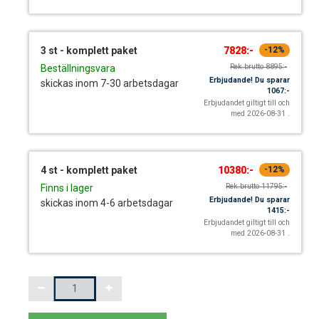
3 st - komplett paket
7828:-
-12%
Rek.brutto
8895:-
Beställningsvara
Erbjudande!
Du sparar
skickas inom 7-30 arbetsdagar
1067:-
Erbjudandet giltigt till och
med 2026-08-31 .
4 st - komplett paket
10380:-
-12%
Rek.brutto
11795:-
Finns i lager
Erbjudande!
Du sparar
skickas inom 4-6 arbetsdagar
1415:-
Erbjudandet giltigt till och
med 2026-08-31 .
Mängd