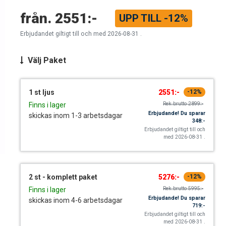
UPP TILL
-12%
Erbjudandet giltigt till och med 2026-08-31 .
Välj
Paket
1 st ljus
2551:-
-12%
Rek.brutto
2899:-
Finns i lager
Erbjudande!
Du sparar
skickas inom 1-3 arbetsdagar
348:-
Erbjudandet giltigt till och
med 2026-08-31 .
2 st - komplett paket
5276:-
-12%
Rek.brutto
5995:-
Finns i lager
Erbjudande!
Du sparar
skickas inom 4-6 arbetsdagar
719:-
Erbjudandet giltigt till och
med 2026-08-31 .