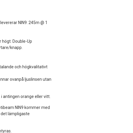
n levererar NIN9: 245m @ 1
r högt. Double-Up
ytare/knapp.
talande och högkvalitativt
annar ovanpå ljuslinsen utan
 antingen orange eller vitt.
. Optibeam NIN9 kommer med
a det lämpligaste
ntyras.