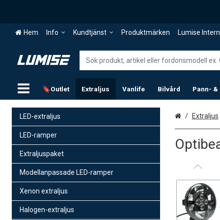
Hem
Info
Kundtjänst
Produktmärken
Lumise Intern
🔖Outlet
Extraljus
Vanlife
Bilvård
Pann- &
Hem
Extraljus
LED-extraljus
LED-ramper
Optibea
Extraljuspaket
Modellanpassade LED-ramper
Xenon extraljus
Halogen-extraljus