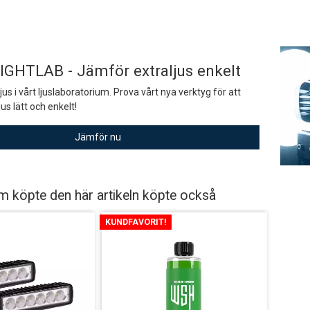
r denna produkt under de senaste 30 dagarna: 2995 SEK.
stnord MyPack Collect
:-
stnord Parcel (till företag)
IGHTLAB - Jämför extraljus enkelt
9:-
ljus i vårt ljuslaboratorium. Prova vårt nya verktyg för att
L Företagspaket / Hemleverans
us lätt och enkelt!
9:-
Jämför nu
 köpte den här artikeln köpte också
KUNDFAVORIT!