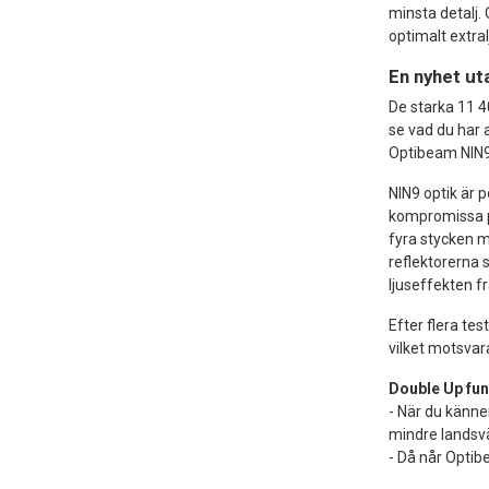
minsta detalj.
optimalt extral
En nyhet ut
De starka 11 
se vad du har 
Optibeam NIN9 
NIN9 optik är p
kompromissa på
fyra stycken m
reflektorerna 
ljuseffekten f
Efter flera te
vilket motsvara
Double Up fun
- När du känne
mindre landsv
- Då når Opti