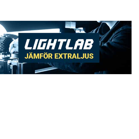
Postnord MyPack Home
99:-
DHL Service Point
79:-