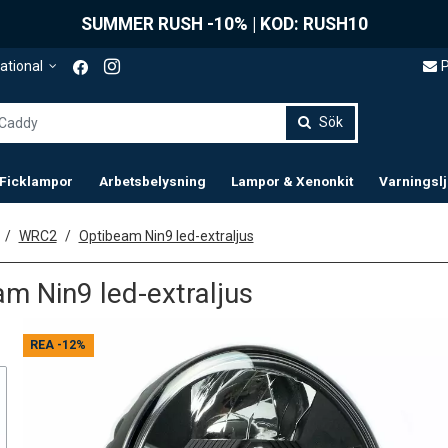
SUMMER RUSH -10% | KOD: RUSH10
P
ational
Sök
 Ficklampor
Arbetsbelysning
Lampor & Xenonkit
Varningsl
WRC2
Optibeam Nin9 led-extraljus
m Nin9 led-extraljus
REA
-12%