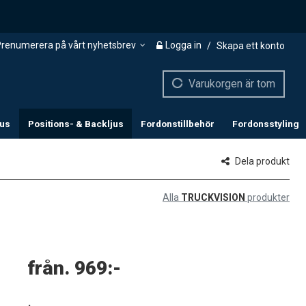
renumerera på vårt nyhetsbrev
Logga in
/
Skapa ett konto
Varukorgen är tom
jus
Positions- & Backljus
Fordonstillbehör
Fordonsstyling
Dela produkt
Alla
TRUCKVISION
produkter