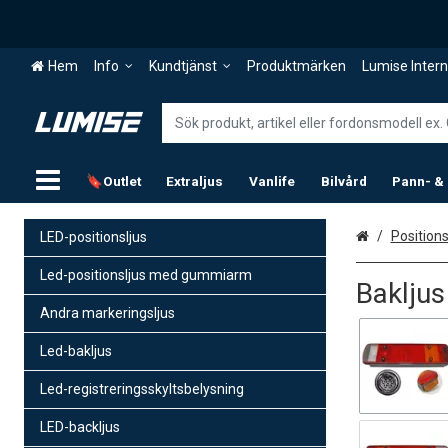
Hem
Info
Kundtjänst
Produktmärken
Lumise Intern
🔖Outlet
Extraljus
Vanlife
Bilvård
Pann- &
Hem
Positions
LED-positionsljus
Led-positionsljus med gummiarm
Baklju
Andra markeringsljus
Led-bakljus
Led-registreringsskyltsbelysning
LED-backljus