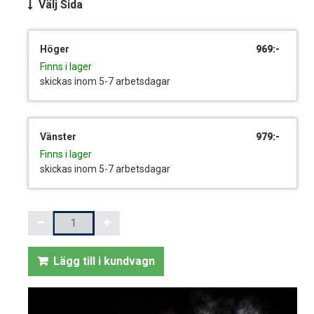
Välj
Sida
Höger
969:-
Finns i lager
skickas inom 5-7 arbetsdagar
Vänster
979:-
Finns i lager
skickas inom 5-7 arbetsdagar
Mängd
Lägg till i kundvagn