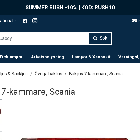
SUMMER RUSH -10% | KOD: RUSH10
P
ational
Sök
 Ficklampor
Arbetsbelysning
Lampor & Xenonkit
Varningsl
ljus & Backljus
Övriga bakljus
Bakljus 7-kammare, Scania
s 7-kammare, Scania