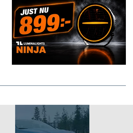
Postnord MyPack Home
99:-