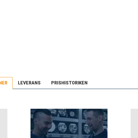
NER
LEVERANS
PRISHISTORIKEN
r denna produkt under de senaste 30 dagarna: 783 SEK.
stnord MyPack Collect
:-
stnord Parcel (till företag)
9:-