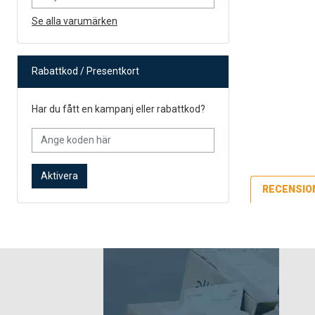
Se alla varumärken
Rabattkod / Presentkort
Har du fått en kampanj eller rabattkod?
Aktivera
RECENSIO
Lägsta pris fö
Po
79
Po
12