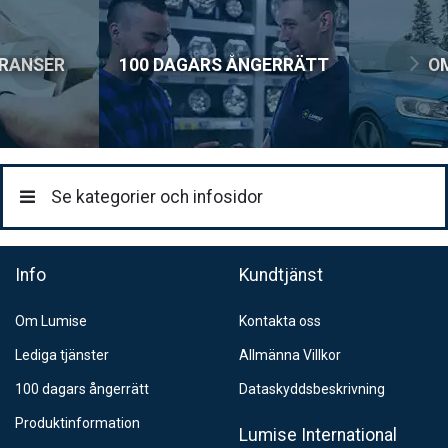
Postnord Parcel (till företag)
129:-
ERANSER
100 DAGARS ÅNGERRÄTT
O
Se kategorier och infosidor
Info
Kundtjänst
Om Lumise
Kontakta oss
Lediga tjänster
Allmänna Villkor
100 dagars ångerrätt
Dataskyddsbeskrivning
Produktinformation
Lumise International