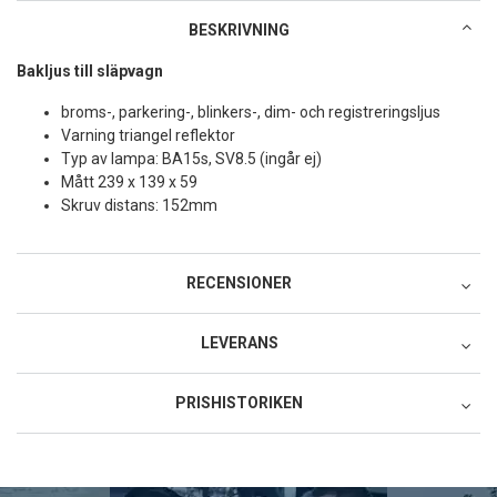
BESKRIVNING
Bakljus till släpvagn
broms-, parkering-, blinkers-, dim- och registreringsljus
Varning triangel reflektor
Typ av lampa: BA15s, SV8.5 (ingår ej)
Mått 239 x 139 x 59
Skruv distans: 152mm
RECENSIONER
LEVERANS
Postnord MyPack Collect
PRISHISTORIKEN
79:-
Lägsta pris för denna produkt under de senaste 30 dagarna: 159
Postnord MyPack Home
SEK.
99:-