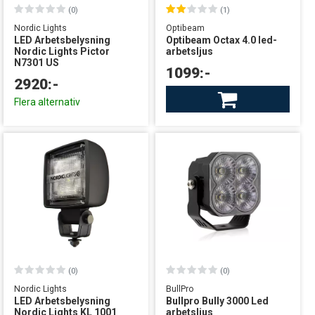
(0)
(1)
Nordic Lights
Optibeam
LED Arbetsbelysning
Optibeam Octax 4.0 led-
Nordic Lights Pictor
arbetsljus
N7301 US
1099:-
2920:-
Finns i lager
Flera alternativ
leverans från Sverige
(0)
(0)
Nordic Lights
BullPro
LED Arbetsbelysning
Bullpro Bully 3000 Led
Nordic Lights KL 1001
arbetsljus