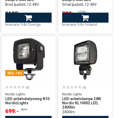
Bred ljusbild, 12-48V
Smal ljusbild, 12-48V
1190:-
1190:-
999:-
Finns i lager
Finns i lager
leverans från Sverige
leverans från Finland
REA
-14%
(0)
(0)
Nordic Lights
Nordic Lights
LED-arbetsbelysning N10
LED-arbetslampa 24W
NordicLights
Nordic KL10002 LED,
2400lm
809:-
699:-
2400lm
Finns i lager