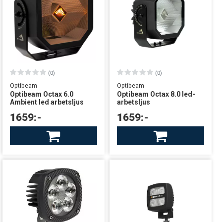
(0)
(0)
Optibeam
Optibeam
Optibeam Octax 6.0
Optibeam Octax 8.0 led-
Ambient led arbetsljus
arbetsljus
1659:-
1659:-
Finns i lager
Finns i lager
leverans från Sverige
leverans från Sverige