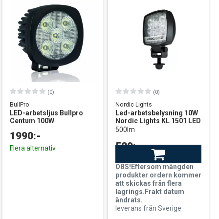
(0)
(0)
BullPro
Nordic Lights
LED-arbetsljus Bullpro
Led-arbetsbelysning 10W
Centum 100W
Nordic Lights KL 1501 LED
500lm
1990:-
529:-
Flera alternativ
Finns i lager
OBS!Eftersom mängden
produkter ordern kommer
att skickas från flera
lagrings.Frakt datum
ändrats.
leverans från Sverige