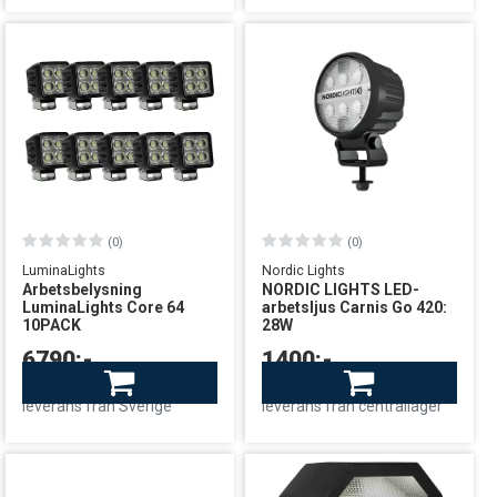
(0)
(0)
LuminaLights
Nordic Lights
Arbetsbelysning
NORDIC LIGHTS LED-
LuminaLights Core 64
arbetsljus Carnis Go 420:
10PACK
28W
6790:-
1400:-
Finns i lager
Finns i lager
leverans från Sverige
leverans från centrallager