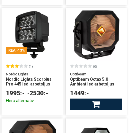
REA
-13%
(1)
(0)
Nordic Lights
Optibeam
Nordic Lights Scorpius
Optibeam Octax 5.0
Pro 445 led-arbetsljus
Ambient led arbetsljus
1995:-
-
2530:-
1449:-
Flera alternativ
Finns i lager
leverans från Sverige