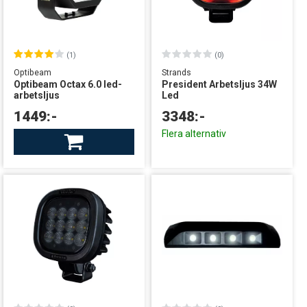
(1)
(0)
Optibeam
Strands
Optibeam Octax 6.0 led-
President Arbetsljus 34W
arbetsljus
Led
1449:-
3348:-
Finns i lager
Flera alternativ
leverans från Sverige