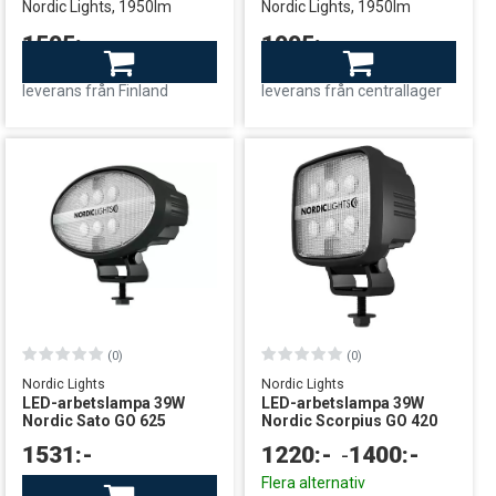
Nordic Lights, 1950lm
Nordic Lights, 1950lm
1595:-
1995:-
Finns i lager
Finns i lager
leverans från Finland
leverans från centrallager
(0)
(0)
Nordic Lights
Nordic Lights
LED-arbetslampa 39W
LED-arbetslampa 39W
Nordic Sato GO 625
Nordic Scorpius GO 420
1531:-
1220:-
-
1400:-
Finns i lager
Flera alternativ