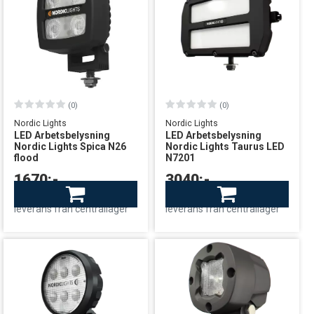
(0)
(0)
Nordic Lights
Nordic Lights
LED Arbetsbelysning
LED Arbetsbelysning
Nordic Lights Spica N26
Nordic Lights Taurus LED
flood
N7201
1670:-
3040:-
Beställningsvara
Beställningsvara
leverans från centrallager
leverans från centrallager