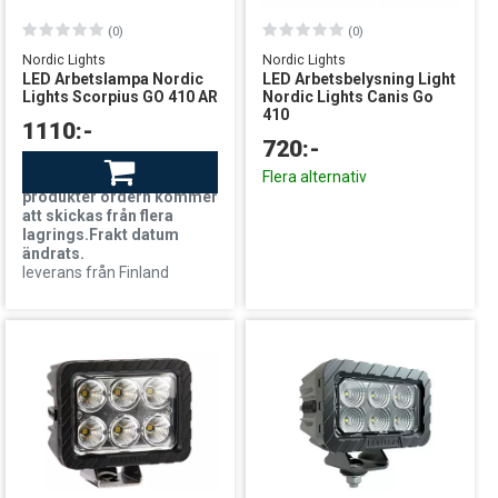
(0)
(0)
Nordic Lights
Nordic Lights
LED Arbetslampa Nordic
LED Arbetsbelysning Light
Lights Scorpius GO 410 AR
Nordic Lights Canis Go
410
1110:-
720:-
Finns i lager
Flera alternativ
OBS!Eftersom mängden
produkter ordern kommer
att skickas från flera
lagrings.Frakt datum
ändrats.
leverans från Finland