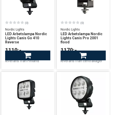
(0)
(0)
Nordic Lights
Nordic Lights
LED Arbetslampa Nordic
LED Arbetslampa Nordic
Lights Canis Go 410
Lights Canis Pro 2001
Reverse
flood
1110:-
1170:-
Finns i lager
Beställningsvara
leverans från Finland
leverans från centrallager