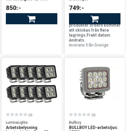
850:-
749:-
Finns i lager
Finns i lager
leverans från Finland
OBS!Eftersom mängden
produkter ordern kommer
att skickas från flera
lagrings.Frakt datum
ändrats.
leverans från Sverige
(0)
(0)
LuminaLights
Bullboy
Arbetsbelysning
BULLBOY LED-arbetsljus: