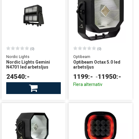
(0)
(0)
Nordic Lights
Optibeam
Nordic Lights Gemini
Optibeam Octax 5.0 led
N4701 led arbetsljus
arbetsljus
24540:-
1199:-
-
11950:-
Beställningsvara
Flera alternativ
leverans från centrallager