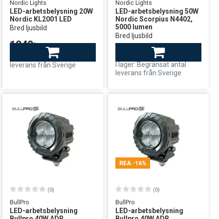
Nordic Lights
Nordic Lights
LED-arbetsbelysning 20W
LED-arbetsbelysning 50W
Nordic KL2001 LED
Nordic Scorpius N4402,
5000 lumen
Bred ljusbild
Bred ljusbild
1049:-
3199:-
Finns i lager
I lager: Begränsat antal
leverans från Sverige
leverans från Sverige
REA
-16%
(0)
(0)
BullPro
BullPro
LED-arbetsbelysning
LED-arbetsbelysning
Bullpro 40W ADR
Bullpro 40W ADR