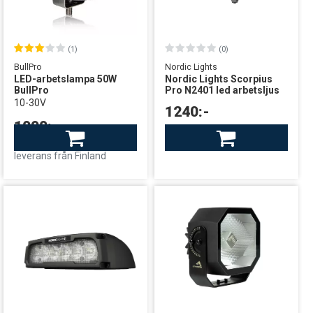
(1)
(0)
BullPro
Nordic Lights
LED-arbetslampa 50W
Nordic Lights Scorpius
BullPro
Pro N2401 led arbetsljus
10-30V
1240:-
1090:-
Finns i lager
leverans från centrallager
Finns i lager
leverans från Finland