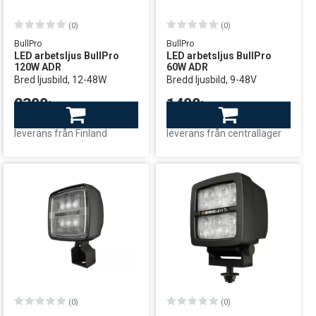
(0)
(0)
BullPro
BullPro
LED arbetsljus BullPro
LED arbetsljus BullPro
120W ADR
60W ADR
Bred ljusbild, 12-48W
Bredd ljusbild, 9-48V
2390:-
1490:-
Finns i lager
Beställningsvara
leverans från Finland
leverans från centrallager
(0)
(0)