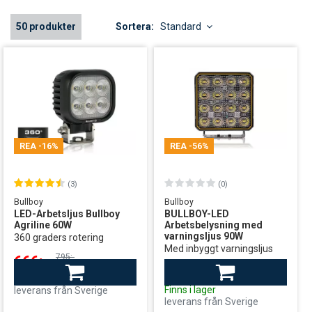
50 produkter
Sortera:
Standard
REA
-16%
REA
-56%
(3)
(0)
Bullboy
Bullboy
LED-Arbetsljus Bullboy
BULLBOY-LED
Agriline 60W
Arbetsbelysning med
varningsljus 90W
360 graders rotering
Med inbyggt varningsljus
795:-
666:-
1350:-
599:-
Finns i lager
Finns i lager
leverans från Sverige
leverans från Sverige