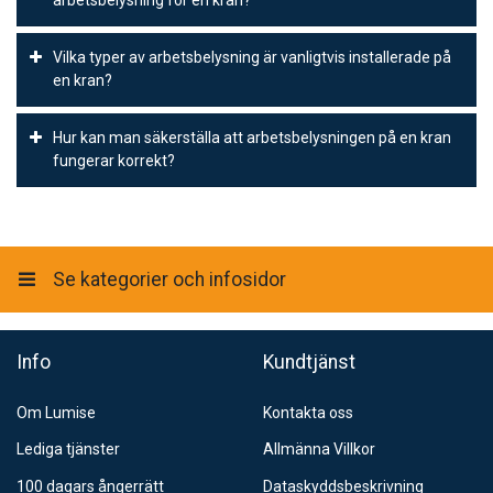
transport, medan arbetsbelysning används för att lysa upp
arbetsområdet runt kranen under användning.
När man väljer arbetsbelysning för en kran bör man ta hänsyn till
Vilka typer av arbetsbelysning är vanligtvis installerade på
faktorer som ljusstyrka, spridning, färgtemperatur och
en kran?
strömförbrukning. Ljusstyrkan bör vara tillräcklig för att belysa
arbetsområdet ordentligt och spridningen bör vara justerbar för
Vanligtvis används LED-belysning på kranar eftersom den har
att rikta ljuset dit det behövs. Färgtemperaturen bör vara lämplig
Hur kan man säkerställa att arbetsbelysningen på en kran
högre energieffektivitet, längre livslängd och är mer ljusstark än
för att inte påverka förarens färgseende och strömförbrukningen
fungerar korrekt?
traditionell halogenbelysning. LED-belysning är också mer
bör vara låg för att inte belasta kranens elsystem.
motståndskraftig mot vibrationer och stötar, vilket gör den mer
Arbetsbelysningen på en kran bör inspekteras regelbundet för att
lämplig för användning i en tuff arbetsmiljö.
säkerställa att den fungerar korrekt. Det är också viktigt att se till
att kablarna och kontakterna är i gott skick och att det inte finns
några skador på armaturerna. Vid behov bör trasiga eller defekta
Se kategorier och infosidor
armaturer bytas ut omedelbart av kvalificerade tekniker för att
undvika driftstopp eller olyckor.
Info
Kundtjänst
Om Lumise
Kontakta oss
Lediga tjänster
Allmänna Villkor
100 dagars ångerrätt
Dataskyddsbeskrivning