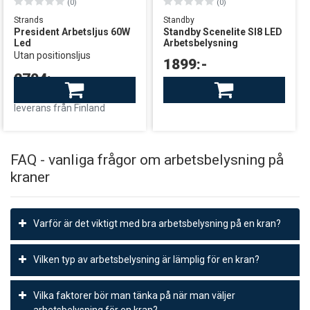
(0)
(0)
Strands
Standby
President Arbetsljus 60W
Standby Scenelite SI8 LED
Led
Arbetsbelysning
Utan positionsljus
1899:-
2704:-
Finns i lager
leverans från Finland
Finns i lager
leverans från Finland
FAQ - vanliga frågor om arbetsbelysning på
kraner
Varför är det viktigt med bra arbetsbelysning på en kran?
Bra arbetsbelysning på en kran är viktigt eftersom kranar ofta
Vilken typ av arbetsbelysning är lämplig för en kran?
används i mörka och trånga utrymmen. Bra belysning hjälper till
att säkerställa att föraren kan se ordentligt och utföra sitt arbete
En kran behöver en kombination av extraljus och arbetsbelysning.
säkert och effektivt.
Vilka faktorer bör man tänka på när man väljer
Strålkastare används för att lysa upp vägen framför kranen under
arbetsbelysning för en kran?