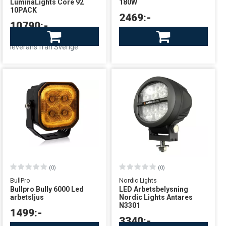
LuminaLights Core 92
180W
10PACK
2469:-
10790:-
I lager: Begränsat antal
Finns i lager
leverans från Sverige
leverans från Sverige
(0)
(0)
BullPro
Nordic Lights
Bullpro Bully 6000 Led
LED Arbetsbelysning
arbetsljus
Nordic Lights Antares
N3301
1499:-
3340:-
Finns i lager