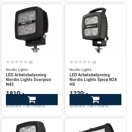
(0)
(0)
Nordic Lights
Nordic Lights
LED Arbetsbelysning
LED Arbetsbelysning
Nordic Lights Scorpius
Nordic Lights Spica N24
N42
HS
1810:-
1220:-
I lager: Begränsat antal
Beställningsvara
leverans från Finland
leverans från Finland