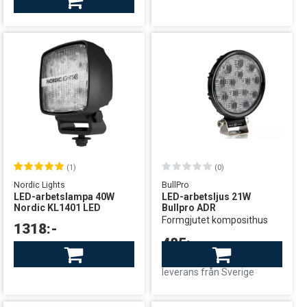
leverans från centrallager
(1)
(0)
Nordic Lights
BullPro
LED-arbetslampa 40W
LED-arbetsljus 21W
Nordic KL1401 LED
Bullpro ADR
Formgjutet komposithus
1318:-
485:-
Finns i lager
leverans från Sverige
I lager: Begränsat antal
leverans från Sverige