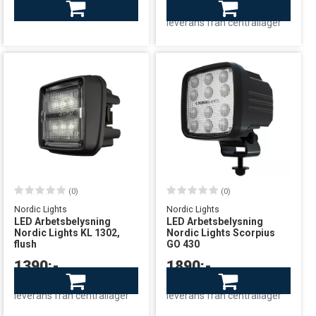
Beställningsvara
leverans från Sverige
leverans från centrallager
(0)
(0)
Nordic Lights
Nordic Lights
LED Arbetsbelysning
LED Arbetsbelysning
Nordic Lights KL 1302,
Nordic Lights Scorpius
flush
GO 430
1390:-
1890:-
Finns i lager
Finns i lager
leverans från centrallager
leverans från centrallager