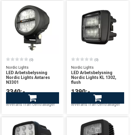
(0)
(0)
Nordic Lights
Nordic Lights
LED Arbetsbelysning
LED Arbetsbelysning
Nordic Lights Antares
Nordic Lights KL 1302,
N3301
flush
3340:-
1390:-
Beställningsvara
Finns i lager
leverans från centrallager
leverans från centrallager