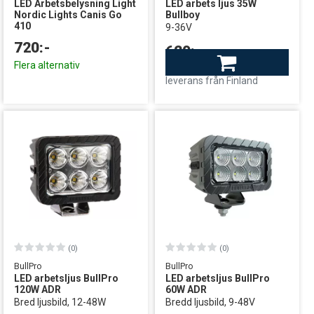
LED Arbetsbelysning Light
LED arbets ljus 35W
Nordic Lights Canis Go
Bullboy
410
9-36V
720:-
620:-
Flera alternativ
Finns i lager
leverans från Finland
(0)
(0)
BullPro
BullPro
LED arbetsljus BullPro
LED arbetsljus BullPro
120W ADR
60W ADR
Bred ljusbild, 12-48W
Bredd ljusbild, 9-48V