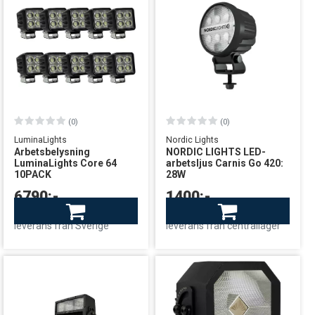
(0)
(0)
LuminaLights
Nordic Lights
Arbetsbelysning
NORDIC LIGHTS LED-
LuminaLights Core 64
arbetsljus Carnis Go 420:
10PACK
28W
6790:-
1400:-
Finns i lager
Finns i lager
leverans från Sverige
leverans från centrallager