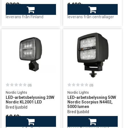
2390:-
1490:-
Finns i lager
Beställningsvara
leverans från Finland
leverans från centrallager
(0)
(0)
Nordic Lights
Nordic Lights
LED-arbetsbelysning 20W
LED-arbetsbelysning 50W
Nordic KL2001 LED
Nordic Scorpius N4402,
5000 lumen
Bred ljusbild
Bred ljusbild
1049:-
3199:-
Finns i lager