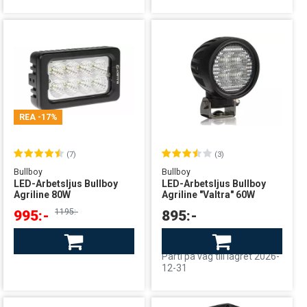
REA
-17%
(7)
(3)
Bullboy
Bullboy
LED-Arbetsljus Bullboy
LED-Arbetsljus Bullboy
Agriline 80W
Agriline "Valtra" 60W
1195:-
995:-
895:-
Finns i lager
Beställningsvara
leverans från Sverige
leverans från centrallager
Parti på väg till lagret 2026-
12-31