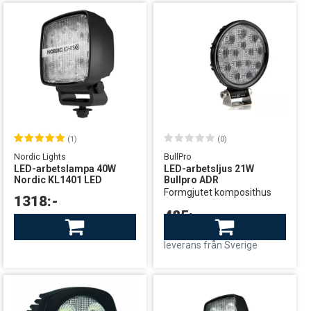
(1)
(0)
Nordic Lights
BullPro
LED-arbetslampa 40W
LED-arbetsljus 21W
Nordic KL1401 LED
Bullpro ADR
Formgjutet komposithus
1318:-
485:-
Finns i lager
leverans från Sverige
I lager: Begränsat antal
leverans från Sverige