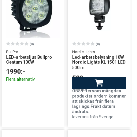
(0)
(0)
BullPro
Nordic Lights
LED-arbetsljus Bullpro
Led-arbetsbelysning 10W
Centum 100W
Nordic Lights KL 1501 LED
500lm
1990:-
529:-
Flera alternativ
Finns i lager
OBS!Eftersom mängden
produkter ordern kommer
att skickas från flera
lagrings.Frakt datum
ändrats.
leverans från Sverige