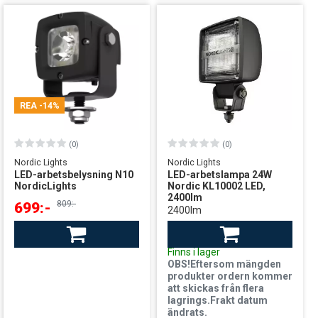
REA
-14%
(0)
(0)
Nordic Lights
Nordic Lights
LED-arbetsbelysning N10
LED-arbetslampa 24W
NordicLights
Nordic KL10002 LED,
2400lm
809:-
699:-
2400lm
Finns i lager
1199:-
leverans från Sverige
Finns i lager
OBS!Eftersom mängden
produkter ordern kommer
att skickas från flera
lagrings.Frakt datum
ändrats.