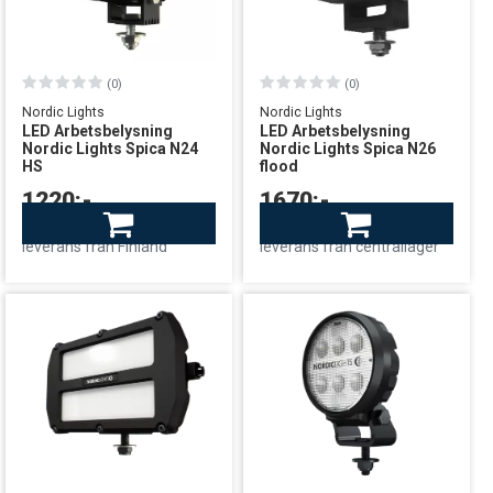
(0)
(0)
Nordic Lights
Nordic Lights
LED Arbetsbelysning
LED Arbetsbelysning
Nordic Lights Spica N24
Nordic Lights Spica N26
HS
flood
1220:-
1670:-
Beställningsvara
Beställningsvara
leverans från Finland
leverans från centrallager