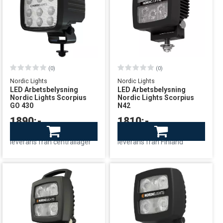
(0)
(0)
Nordic Lights
Nordic Lights
LED Arbetsbelysning
LED Arbetsbelysning
Nordic Lights Scorpius
Nordic Lights Scorpius
GO 430
N42
1890:-
1810:-
Finns i lager
I lager: Begränsat antal
leverans från centrallager
leverans från Finland