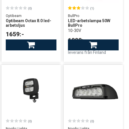
(0)
(1)
Optibeam
BullPro
Optibeam Octax 8.0 led-
LED-arbetslampa 50W
arbetsljus
BullPro
10-30V
1659:-
1090:-
Finns i lager
leverans från Sverige
Finns i lager
leverans från Finland
(0)
(0)
Nordic Lights
Nordic Lights