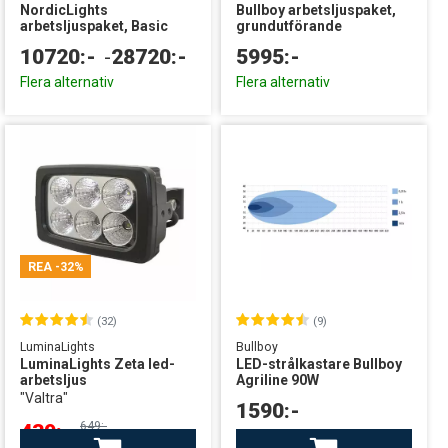
NordicLights
Bullboy arbetsljuspaket,
arbetsljuspaket, Basic
grundutförande
10720:-
-
28720:-
5995:-
Flera alternativ
Flera alternativ
REA
-32%
(32)
(9)
LuminaLights
Bullboy
LuminaLights Zeta led-
LED-strålkastare Bullboy
arbetsljus
Agriline 90W
"Valtra"
1590:-
649:-
439:-
Finns i lager