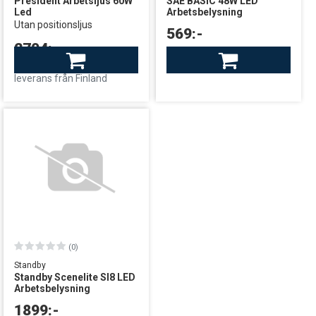
President Arbetsljus 60W
SAE BASIC 48W LED
Led
Arbetsbelysning
Utan positionsljus
569:-
2704:-
Finns i lager
leverans från Sverige
Finns i lager
leverans från Finland
(0)
Standby
Standby Scenelite SI8 LED
Arbetsbelysning
1899:-