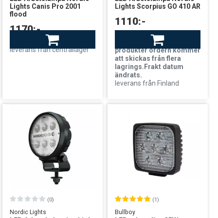
Lights Canis Pro 2001
Lights Scorpius GO 410 AR
flood
1110:-
1170:-
Finns i lager
Beställningsvara
OBS!Eftersom mängden
leverans från centrallager
produkter ordern kommer
att skickas från flera
lagrings.Frakt datum
ändrats.
leverans från Finland
(0)
(1)
Nordic Lights
Bullboy