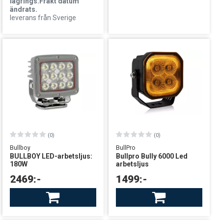
lagrings.Frakt datum
ändrats.
leverans från Sverige
(0)
(0)
Bullboy
BullPro
BULLBOY LED-arbetsljus:
Bullpro Bully 6000 Led
180W
arbetsljus
2469:-
1499:-
I lager: Begränsat antal
Finns i lager
leverans från Sverige
leverans från Sverige