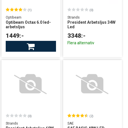
(1)
(0)
Optibeam
Strands
Optibeam Octax 6.0 led-
President Arbetsljus 34W
arbetsljus
Led
1449:-
3348:-
Finns i lager
Flera alternativ
leverans från Sverige
(0)
(2)
Strands
SAE