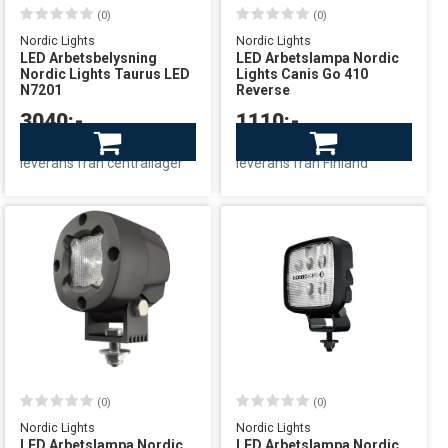
(0)
(0)
Nordic Lights
Nordic Lights
LED Arbetsbelysning
LED Arbetslampa Nordic
Nordic Lights Taurus LED
Lights Canis Go 410
N7201
Reverse
3040:-
1110:-
Beställningsvara
Finns i lager
leverans från centrallager
leverans från Finland
(0)
(0)
Nordic Lights
Nordic Lights
LED Arbetslampa Nordic
LED Arbetslampa Nordic