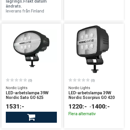
lagrings.Frakt datum
ändrats.
leverans från Finland
(0)
(0)
Nordic Lights
Nordic Lights
LED-arbetslampa 39W
LED-arbetslampa 39W
Nordic Sato GO 625
Nordic Scorpius GO 420
1531:-
1220:-
-
1400:-
Finns i lager
Flera alternativ
leverans från centrallager