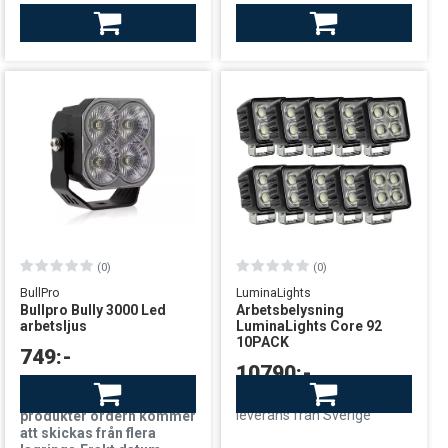
Finns i lager
Finns i lager
leverans från Sverige
leverans från Finland
(0)
(0)
BullPro
LuminaLights
Bullpro Bully 3000 Led
Arbetsbelysning
arbetsljus
LuminaLights Core 92
10PACK
749:-
10790:-
Finns i lager
Finns i lager
OBS!Eftersom mängden
leverans från Sverige
produkter ordern kommer
att skickas från flera