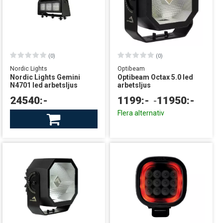
(0)
(0)
Nordic Lights
Optibeam
Nordic Lights Gemini
Optibeam Octax 5.0 led
N4701 led arbetsljus
arbetsljus
24540:-
1199:-
-
11950:-
Beställningsvara
Flera alternativ
leverans från centrallager