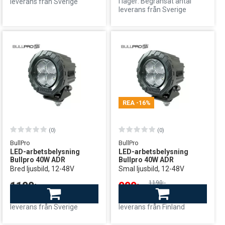
I lager: Begränsat antal
leverans från Sverige
leverans från Sverige
REA
-16%
(0)
(0)
BullPro
BullPro
LED-arbetsbelysning
LED-arbetsbelysning
Bullpro 40W ADR
Bullpro 40W ADR
Bred ljusbild, 12-48V
Smal ljusbild, 12-48V
1190:-
1190:-
999:-
Finns i lager
Finns i lager
leverans från Sverige
leverans från Finland