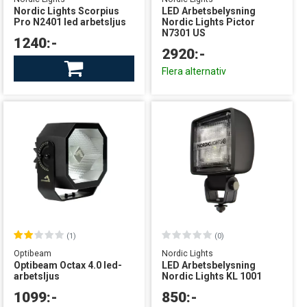
Nordic Lights Scorpius
LED Arbetsbelysning
Pro N2401 led arbetsljus
Nordic Lights Pictor
N7301 US
1240:-
2920:-
Finns i lager
Flera alternativ
leverans från centrallager
(1)
(0)
Optibeam
Nordic Lights
Optibeam Octax 4.0 led-
LED Arbetsbelysning
arbetsljus
Nordic Lights KL 1001
1099:-
850:-