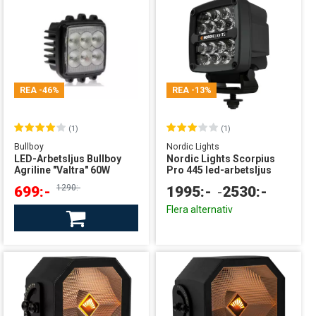
REA
-46%
REA
-13%
(1)
(1)
Bullboy
Nordic Lights
LED-Arbetsljus Bullboy
Nordic Lights Scorpius
Agriline "Valtra" 60W
Pro 445 led-arbetsljus
1290:-
699:-
1995:-
-
2530:-
Finns i lager
Flera alternativ
leverans från Sverige