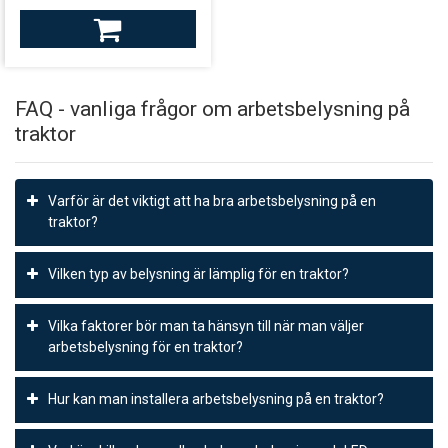
Finns i lager
leverans från Finland
FAQ - vanliga frågor om arbetsbelysning på
traktor
Varför är det viktigt att ha bra arbetsbelysning på en
traktor?
Arbetsbelysning på en traktor är viktigt för att säkerställa att
Vilken typ av belysning är lämplig för en traktor?
föraren kan se ordentligt i mörka eller dåligt upplysta områden.
Det hjälper också att minska risken för olyckor och skador genom
En traktor bör ha både extraljus och arbetsbelysning. Strålkastare
att föraren kan se hindren och arbetsområdet ordentligt.
Vilka faktorer bör man ta hänsyn till när man väljer
är nödvändiga för att lysa upp vägen framför traktorn vid
arbetsbelysning för en traktor?
förflyttning, medan arbetsbelysning är nödvändigt för att lysa upp
arbetsområdet runt traktorn.
När man väljer arbetsbelysning för en traktor bör man ta hänsyn
Hur kan man installera arbetsbelysning på en traktor?
till faktorer som ljusstyrka, spridning, färgtemperatur och
strömförbrukning. Ljusstyrkan bör vara tillräcklig för att belysa
Arbetsbelysning kan monteras på olika delar av traktorn, inklusive
arbetsområdet ordentligt och spridningen bör vara justerbar för