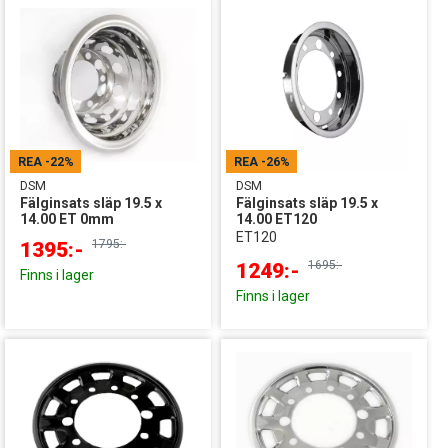
REA
-22%
REA
-26%
DSM
DSM
Fälginsats släp 19.5 x
Fälginsats släp 19.5 x
14.00 ET 0mm
14.00 ET120
ET120
1795:-
1395:-
1695:-
1249:-
Finns i lager
Finns i lager