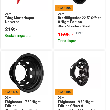
REA
-20%
DSM
DSM
Tång Mutterkåpor
Bredfälgssida 22.5" Offset
Universal
0 Night Edition
Black Stainless Steel
219:-
1995:-
1595:-
Beställningsvara
Finns i lager
REA
-17%
REA
-18%
DSM
DSM
Fälginsats 17.5" Night
Fälginsats 19.5" Night
Edition
Edition Offset 0