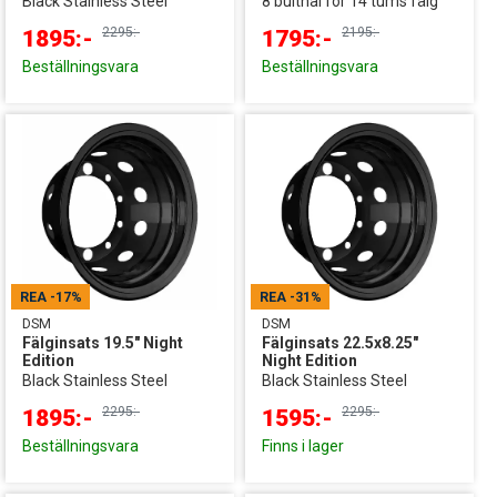
Black Stainless Steel
8 bulthål för 14 tums fälg
2295:-
2195:-
1895:-
1795:-
Beställningsvara
Beställningsvara
REA
-17%
REA
-31%
DSM
DSM
Fälginsats 19.5" Night
Fälginsats 22.5x8.25"
Edition
Night Edition
Black Stainless Steel
Black Stainless Steel
2295:-
2295:-
1895:-
1595:-
Beställningsvara
Finns i lager