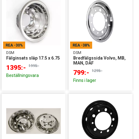
REA
-30%
REA
-38%
DSM
DSM
Fälginsats släp 17.5 x 6.75
Bredfälgssida Volvo, MB,
MAN, DAF
1995:-
1395:-
1295:-
799:-
Beställningsvara
Finns i lager