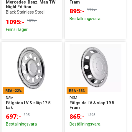
Mercedes-Benz, Man TW
Fram
Night Edition
1195:-
895:-
Black Stainless Steel
Beställningsvara
1295:-
1095:-
Finns i lager
REA
-22%
REA
-38%
DSM
DSM
Fälgsida LV & släp 17.5
Fälgsida LV & släp 19.5
bak
Fram
895:-
1395:-
697:-
865:-
Beställningsvara
Beställningsvara