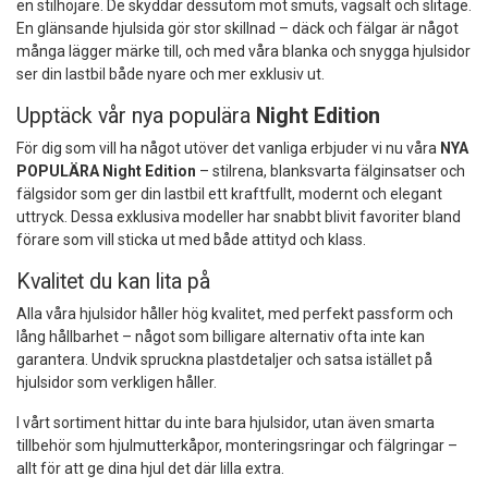
en stilhöjare. De skyddar dessutom mot smuts, vägsalt och slitage.
En glänsande hjulsida gör stor skillnad – däck och fälgar är något
många lägger märke till, och med våra blanka och snygga hjulsidor
ser din lastbil både nyare och mer exklusiv ut.
Upptäck vår nya populära
Night Edition
För dig som vill ha något utöver det vanliga erbjuder vi nu våra
NYA
POPULÄRA Night Edition
– stilrena, blanksvarta fälginsatser och
fälgsidor som ger din lastbil ett kraftfullt, modernt och elegant
uttryck. Dessa exklusiva modeller har snabbt blivit favoriter bland
förare som vill sticka ut med både attityd och klass.
Kvalitet du kan lita på
Alla våra hjulsidor håller hög kvalitet, med perfekt passform och
lång hållbarhet – något som billigare alternativ ofta inte kan
garantera. Undvik spruckna plastdetaljer och satsa istället på
hjulsidor som verkligen håller.
I vårt sortiment hittar du inte bara hjulsidor, utan även smarta
tillbehör som hjulmutterkåpor, monteringsringar och fälgringar –
allt för att ge dina hjul det där lilla extra.