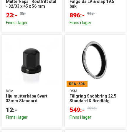
Mutterkåpa i Rostfritt stål
Fälgsida LV & släp 19.5
- 32/33 x 45 x 56 mm
bak
35:-
995:-
23:-
896:-
Finns i lager
Finns i lager
REA
-50%
DSM
DSM
Hjulmutterkåpa Svart
Fälgring Snobbring 22.5
33mm Standard
Standard & Bredfälg
1095:-
12:-
549:-
Finns i lager
Finns i lager