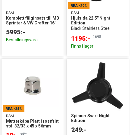
REA
-29%
DSM
DSM
Komplett fälginsats till MB
Hjulsida 22.5" Night
Sprinter & VW Crafter 16''
Edition
Black Stainless Steel
5995:-
1695:-
1195:-
Beställningsvara
Finns i lager
REA
-34%
Spinner Svart Night
DSM
Edition
Mutterkåpa Platt i rostfritt
stål 32/33 x 45 x 56mm
249:-
29:-