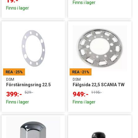
19:-
Finns i lager
Finns i lager
REA
-25%
REA
-21%
DSM
DSM
Förstärningsring 22.5
Fälgsida 22,5 SCANIA TW
529:-
1195:-
399:-
949:-
Finns i lager
Finns i lager