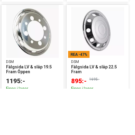
REA
-47%
DSM
DSM
Fälgsida LV & släp 19.5
Fälgsida LV & släp 22.5
Fram Öppen
Fram
1695:-
1195:-
895:-
Finns i lager
Finns i lager
Topp