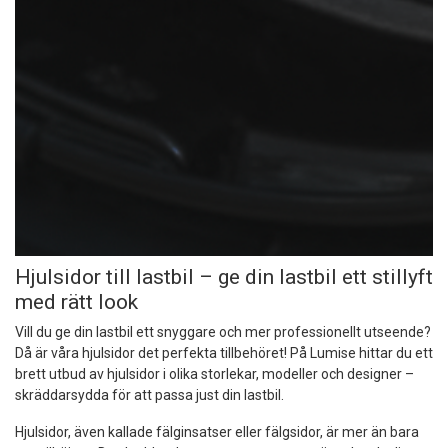
Hjulsidor till lastbil – ge din lastbil ett stillyft
med rätt look
Vill du ge din lastbil ett snyggare och mer professionellt utseende?
Då är våra hjulsidor det perfekta tillbehöret! På Lumise hittar du ett
brett utbud av hjulsidor i olika storlekar, modeller och designer –
skräddarsydda för att passa just din lastbil.
Hjulsidor, även kallade fälginsatser eller fälgsidor, är mer än bara