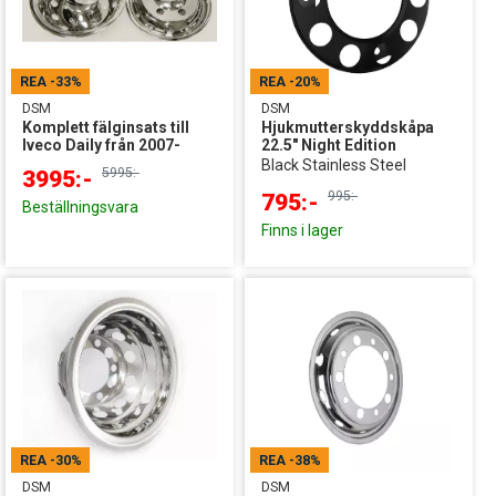
REA
-33%
REA
-20%
DSM
DSM
Komplett fälginsats till
Hjukmutterskyddskåpa
Iveco Daily från 2007-
22.5" Night Edition
Black Stainless Steel
5995:-
3995:-
995:-
795:-
Beställningsvara
Finns i lager
REA
-30%
REA
-38%
DSM
DSM