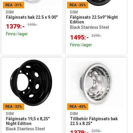
REA
-31%
REA
-35%
DSM
DSM
Fälginsats bak 22.5 x 9.00"
Fälginsats 22.5x9'' Night
Edition
1995:-
1379:-
Black Stainless Steel
Finns i lager
2295:-
1495:-
Finns i lager
REA
-32%
REA
-40%
DSM
DSM
Fälginsats 19,5 x 8,25"
Tillbehör Fälginsats bak
Night Edition
22.5 x 8.25"
Black Stainless Steel
2295:-
1379:-