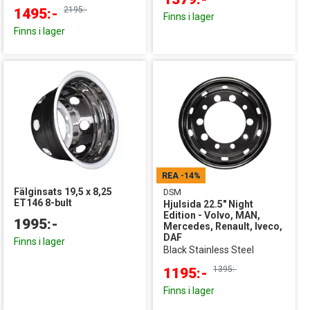
2195:-
1495:-
Finns i lager
Finns i lager
REA
-14%
Fälginsats 19,5 x 8,25
DSM
ET146 8-bult
Hjulsida 22.5" Night
Edition - Volvo, MAN,
1995:-
Mercedes, Renault, Iveco,
DAF
Finns i lager
Black Stainless Steel
1395:-
1195:-
Finns i lager