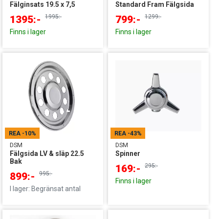
Fälginsats 19.5 x 7,5
Standard Fram Fälgsida
1995:-
1299:-
1395:-
799:-
Finns i lager
Finns i lager
REA
-10%
REA
-43%
DSM
DSM
Fälgsida LV & släp 22.5
Spinner
Bak
295:-
169:-
995:-
899:-
Finns i lager
I lager: Begränsat antal