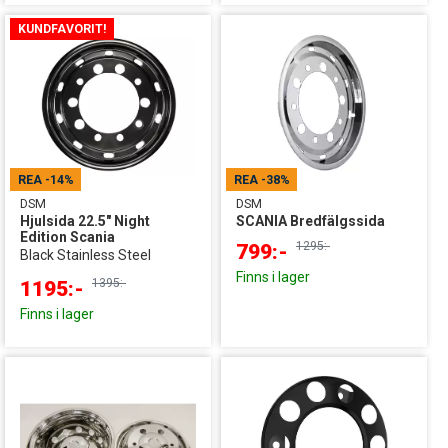
KUNDFAVORIT!
REA
-14%
REA
-38%
DSM
DSM
Hjulsida 22.5" Night
SCANIA Bredfälgssida
Edition Scania
1295:-
799:-
Black Stainless Steel
Finns i lager
1395:-
1195:-
Finns i lager