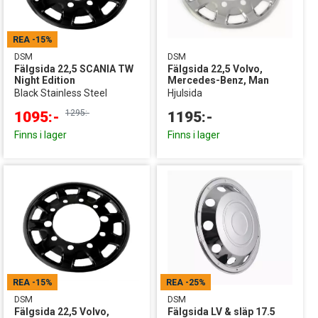
REA
-15%
DSM
DSM
Fälgsida 22,5 SCANIA TW
Fälgsida 22,5 Volvo,
Night Edition
Mercedes-Benz, Man
Black Stainless Steel
Hjulsida
1295:-
1095:-
1195:-
Finns i lager
Finns i lager
REA
-15%
REA
-25%
DSM
DSM
Fälgsida 22,5 Volvo,
Fälgsida LV & släp 17.5