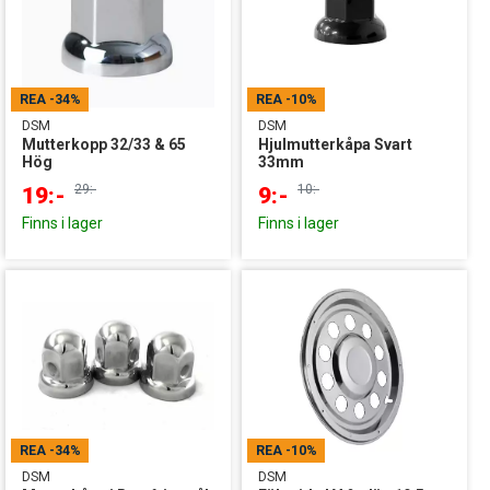
REA
-34%
REA
-10%
DSM
DSM
Mutterkopp 32/33 & 65
Hjulmutterkåpa Svart
Hög
33mm
29:-
10:-
19:-
9:-
Finns i lager
Finns i lager
REA
-34%
REA
-10%
DSM
DSM