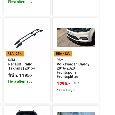
Flera alternativ
REA
-27%
REA
-32%
DSM
DSM
Renault Trafic
Volkswagen Caddy
Takrails | 2015+
2016-2020
Frontspoiler
Frontsplitter
Flera alternativ
1295:-
1895:-
Finns i lager