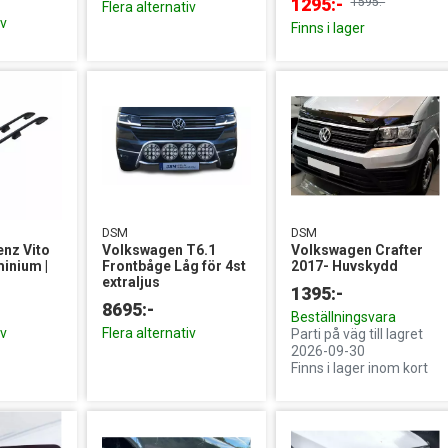
1295:-
1595:-
Flera alternativ
iv
Finns i lager
DSM
DSM
nz Vito
Volkswagen T6.1
Volkswagen Crafter
minium |
Frontbåge Låg för 4st
2017- Huvskydd
extraljus
1395:-
8695:-
Beställningsvara
iv
Flera alternativ
Parti på väg till lagret
2026-09-30
Finns i lager inom kort