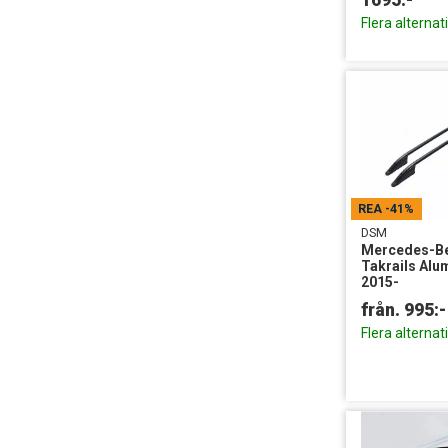
1695:-
Flera alternat
REA
-41%
DSM
Mercedes-Be
Takrails Alu
2015-
Flera alternat