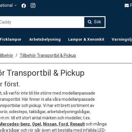
P
ational
Sök
 Ficklampor
Arbetsbelysning
Lampor & Xenonkit
Varningsl
llbehör
Tillbehör Transportbil & Pickup
ör Transportbil & Pickup
r först.
t, så varför inte bli lite större med modellanpassade
er transportbil. Här finner ni alla våra modellanpassade
ransportbilar och pickup. Vi har ett brett sortiment av
dorör, sidesteps, takbågar, arbetsbelysningsbågar,
m.m. till ett stort antal märken och modeller, t.ex.
Mercedes-benz
,
Opel
,
Nissan
,
Ford
,
Renault
och många
 våra bågar och rör går även att beställa med infällda LED-