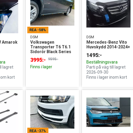
REA
-58%
DSM
DSM
W Amarok
Volkswagen
Mercedes-Benz Vito
Transporter T6 T6.1
Huvskydd 2014-2024+
Sidorör Black Series
1495:-
3995:-
9595:-
ara
Beställningsvara
Finns i lager
ll lagret
Parti på väg till lagret
2026-09-30
inom kort
Finns i lager inom kort
REA
-37%