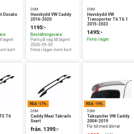
DSM
DSM
t Ducato
Huvskydd VW Caddy
Huvskydd VW
2016-2020
Transporter T6 T6.1
2015-2023
1195:-
1495:-
ara
Beställningsvara
Finns i lager
ll lagret
Parti på väg till lagret
2026-09-30
inom kort
Finns i lager inom kort
REA
-17%
REA
-19%
DSM
DSM
T5 T6
Caddy Maxi Takrails
Takspoiler VW Caddy
s
Svart
2004-2019
För bil med dörrar