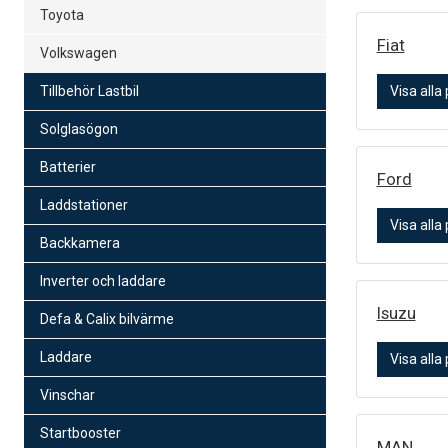
Toyota
Fiat
Volkswagen
Tillbehör Lastbil
Visa alla
Solglasögon
Batterier
Ford
Laddstationer
Visa alla
Backkamera
Inverter och laddare
Isuzu
Defa & Calix bilvärme
Laddare
Visa alla
Vinschar
Startbooster
MAN