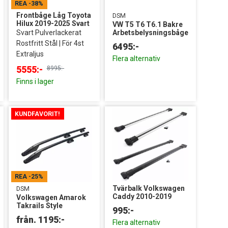
REA
-38%
Frontbåge Låg Toyota
DSM
Hilux 2019-2025 Svart
VW T5 T6 T6.1 Bakre
Svart Pulverlackerat
Arbetsbelysningsbåge
Rostfritt Stål | För 4st
6495:-
Extraljus
Flera alternativ
5555:-
8995:-
Finns i lager
KUNDFAVORIT!
REA
-25%
Tvärbalk Volkswagen
DSM
Caddy 2010-2019
Volkswagen Amarok
Takrails Style
995:-
Flera alternativ