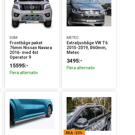
DSM
METEC
Frontbåge paket
Extraljusbåge VW T6
76mm Nissan Navara
2015-2019, Ø60mm,
2016- med 4st
Metec
Operator 9
3495:-
15595:-
Flera alternativ
Flera alternativ
REA
-23%