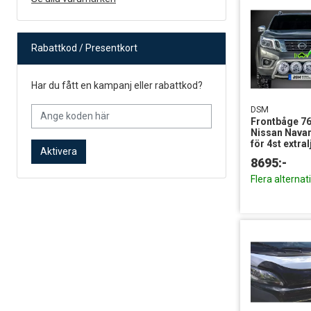
Rabattkod / Presentkort
Har du fått en kampanj eller rabattkod?
DSM
Frontbåge 
Nissan Navar
för 4st extral
Aktivera
8695:-
Flera alternat