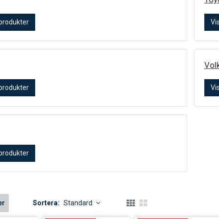
 produkter
Vi
Vol
 produkter
Vi
 produkter
er
Sortera:
Standard