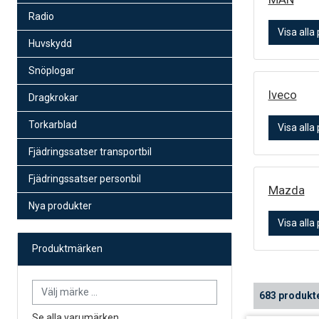
Radio
Visa alla
Huvskydd
Snöplogar
Iveco
Dragkrokar
Torkarblad
Visa alla
Fjädringssatser transportbil
Fjädringssatser personbil
Mazda
Nya produkter
Visa alla
Produktmärken
683 produkt
Se alla varumärken