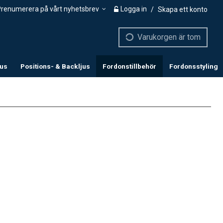
renumerera på vårt nyhetsbrev
Logga in
/
Skapa ett konto
Varukorgen är tom
jus
Positions- & Backljus
Fordonstillbehör
Fordonsstyling