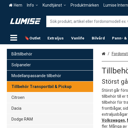
Hem
Info
Kundtjänst
Produktmärken
Lumise Intern
🔖Outlet
Extraljus
Vanlife
Bilvård
Pann- &
Hem
Fordonsti
Båttillbehör
Solpaneler
Tillbeh
Modellanpassande tillbehör
Störst gå
Tillbehör Transportbil & Pickup
Störst går förs
tillbehör till 
Citroen
tillbehör för t
Dacia
frontbågar, si
extraljusbågar 
Dodge RAM
Volkswagen
,
fler. Många av