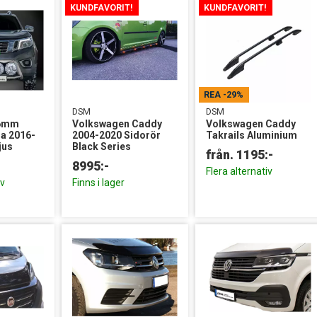
KUNDFAVORIT!
KUNDFAVORIT!
REA
-29%
DSM
DSM
76mm
Volkswagen Caddy
Volkswagen Caddy
a 2016-
2004-2020 Sidorör
Takrails Aluminium
jus
Black Series
8995:-
Flera alternativ
iv
Finns i lager