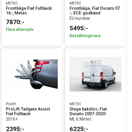
METEC
METEC
Frontbåge Fiat Fullback
Frontbåge, Fiat Ducato 07
16-, Metec
-, ECE-godkänd
EU eurobar
7870:-
5495:-
Flera alternativ
Beställningsvara
Prolift
METEC
ProLift Tailgate Assist
Stege bakdörr, Fiat
Fiat Fullback
Ducato 2007-2020-
2016+
ML II, Metec
2395:-
6225:-