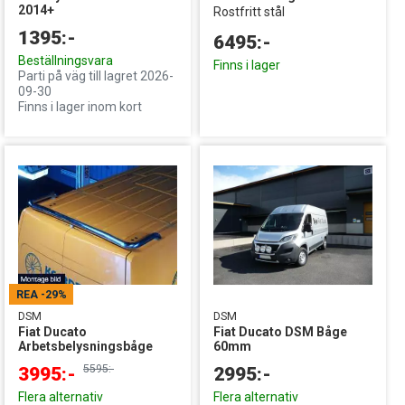
2014+
Rostfritt stål
1395:-
6495:-
Beställningsvara
Finns i lager
Parti på väg till lagret 2026-
09-30
Finns i lager inom kort
REA
-29%
DSM
DSM
Fiat Ducato
Fiat Ducato DSM Båge
Arbetsbelysningsbåge
60mm
5595:-
3995:-
2995:-
Flera alternativ
Flera alternativ