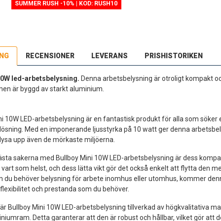
SUMMER RUSH -10% | KOD: RUSH10
ING
RECENSIONER
LEVERANS
PRISHISTORIKEN
10W led-arbetsbelysning.
Denna arbetsbelysning är otroligt kompakt och
en är byggd av starkt aluminium.
ni 10W LED-arbetsbelysning är en fantastisk produkt för alla som söker 
lösning. Med en imponerande ljusstyrka på 10 watt ger denna arbetsbely
t lysa upp även de mörkaste miljöerna.
ästa sakerna med Bullboy Mini 10W LED-arbetsbelysning är dess kompakt
 vart som helst, och dess lätta vikt gör det också enkelt att flytta den me
 du behöver belysning för arbete inomhus eller utomhus, kommer denn
flexibilitet och prestanda som du behöver.
r Bullboy Mini 10W LED-arbetsbelysning tillverkad av högkvalitativa ma
niumram. Detta garanterar att den är robust och hållbar, vilket gör att 