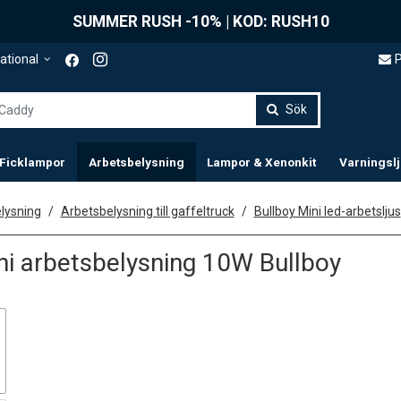
SUMMER RUSH -10% | KOD: RUSH10
P
ational
Sök
 Ficklampor
Arbetsbelysning
Lampor & Xenonkit
Varningsl
lysning
Arbetsbelysning till gaffeltruck
Bullboy Mini led-arbetsljus
i arbetsbelysning 10W Bullboy