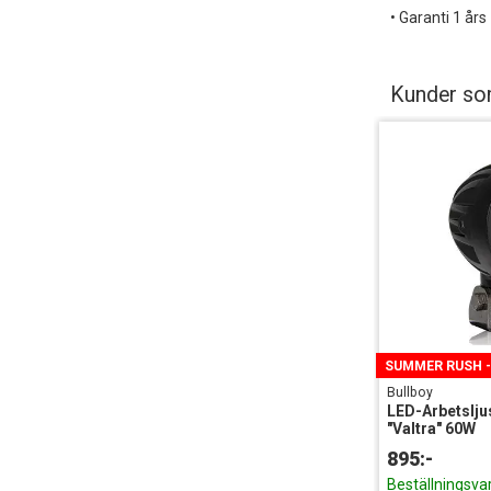
• Garanti 1 års
Lägsta pris fö
Po
79
Kunder som
Po
12
SUMMER RUSH -1
Bullboy
LED-Arbetsljus
"Valtra" 60W
895:-
Beställningsva