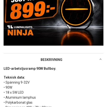
BESKRIVNING
LED-arbetsljusramp 90W Bullboy.
Teknisk data:
• Spänning 9-32V
• 90W
• 18 x 5W LED
• Aluminium lamphus
• Polykarbonat glas