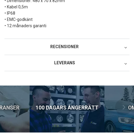
• Dimensioner: 480 x 70 x 82mm
• Kabel 0,5m
• IP68
• EMC-godkänt
• 12 månaders garanti
RECENSIONER
LEVERANS
Postnord MyPack Collect
79:-
Postnord MyPack Home
99:-
ERANSER
100 DAGARS ÅNGERRÄTT
O
Postnord Parcel (till företag)
129:-
DHL Service Point