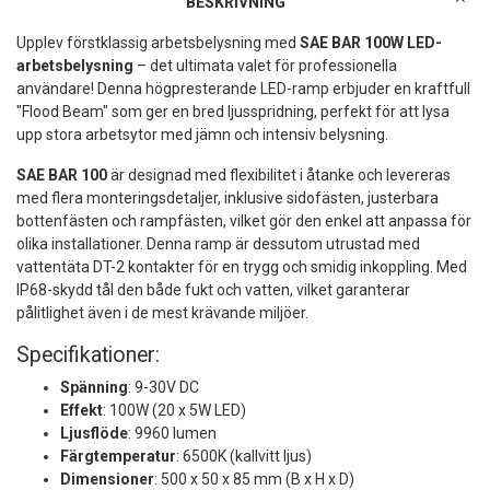
BESKRIVNING
Upplev förstklassig arbetsbelysning med
SAE BAR 100W LED-
arbetsbelysning
– det ultimata valet för professionella
användare! Denna högpresterande LED-ramp erbjuder en kraftfull
"Flood Beam" som ger en bred ljusspridning, perfekt för att lysa
upp stora arbetsytor med jämn och intensiv belysning.
SAE BAR 100
är designad med flexibilitet i åtanke och levereras
med flera monteringsdetaljer, inklusive sidofästen, justerbara
bottenfästen och rampfästen, vilket gör den enkel att anpassa för
olika installationer. Denna ramp är dessutom utrustad med
vattentäta DT-2 kontakter för en trygg och smidig inkoppling. Med
IP68-skydd tål den både fukt och vatten, vilket garanterar
pålitlighet även i de mest krävande miljöer.
Specifikationer:
Spänning
: 9-30V DC
Effekt
: 100W (20 x 5W LED)
Ljusflöde
: 9960 lumen
Färgtemperatur
: 6500K (kallvitt ljus)
Dimensioner
: 500 x 50 x 85 mm (B x H x D)