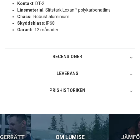
Kontakt
: DT-2
Linsmaterial
: Slitstark Lexan™ polykarbonatlins
Chassi
: Robust aluminium
Skyddsklass
: IP68
Garanti
: 12 månader
RECENSIONER
LEVERANS
Postnord MyPack Collect
PRISHISTORIKEN
49:-
Lägsta pris för denna produkt under de senaste 30 dagarna: 795
Postnord MyPack Home
SEK.
99:-
Postnord Parcel (till företag)
129:-
NGERRÄTT
OM LUMISE
JÄMFÖ