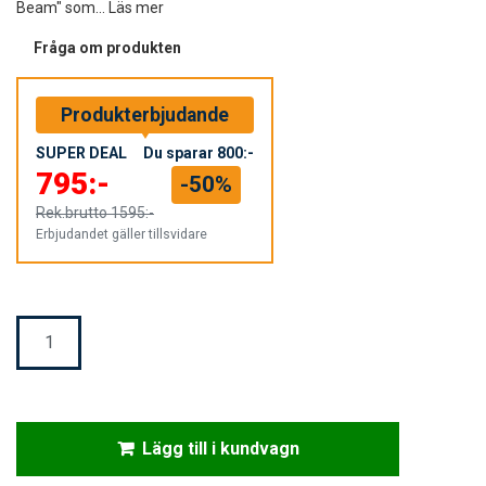
Beam" som...
Läs mer
Fråga om produkten
Produkterbjudande
SUPER DEAL
Du sparar
800:-
795:-
-50%
Rek.brutto
1595:-
Erbjudandet gäller tillsvidare
Mängd
Lägg till i kundvagn