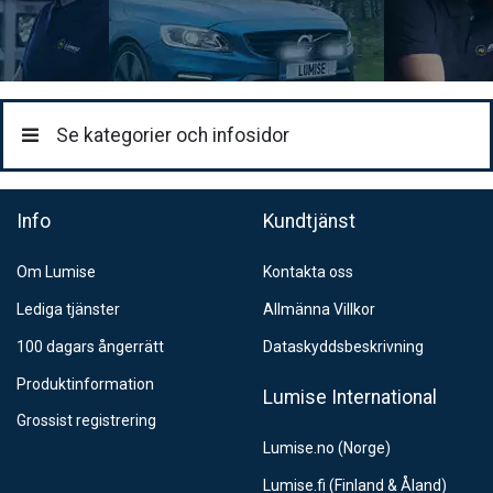
DHL Service Point
79:-
DHL Företagspaket / Hemleverans
199:-
Se kategorier och infosidor
Info
Kundtjänst
Om Lumise
Kontakta oss
Lediga tjänster
Allmänna Villkor
100 dagars ångerrätt
Dataskyddsbeskrivning
Produktinformation
Lumise International
Grossist registrering
Lumise.no (Norge)
Lumise.fi (Finland & Åland)